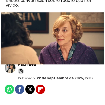
sincera conversación sobre todo lo que han
vivido.
Marta se derrumba y renuncia a
convertirse, de nuevo, en la directora de
Perfumerías De la Reina
Patri Bea
Publicado:
22 de septiembre de 2025, 17:02
Whatsapp
Facebook
X
Flipboard