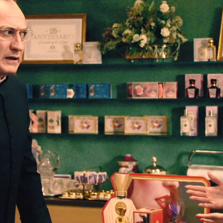
s de la tienda y ellas aceptan ayudarle en la cr
Whatsapp
Facebook
X
Flipboa
:20