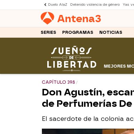
Duelo AlaZ
Detenido violencia de género
Yas v
Antena
3
SERIES
PROGRAMAS
NOTICIAS
MEJORES M
CAPÍTULO 398
Don Agustín, escan
de Perfumerías De 
El sacerdote de la colonia ac