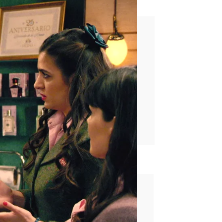
eación del perfume
rd