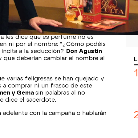
enden que prácticamente no estén
evo lanzamiento:
‘Pasión oculta’
. Sus
ndo d
on Agustín
aparece en la tienda
nia les dice que es perfume no es
gen ni por el nombre: “¿Cómo podéis
incita a la seducción?
Don Agustín
y que deberían cambiar el nombre al
L
e varias feligresas se han quejado y
 a comprar ni un frasco de este
men y Gema
sin palabras al no
e dice el sacerdote.
n adelante con la campaña o hablarán