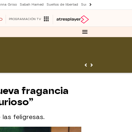
nna Griso
Sabah Hamed
Sueños de libertad
Suri y Tom Cruise
Una nuev
O
PROGRAMACIÓN TV
ueva fragancia
urioso”
las feligresas.