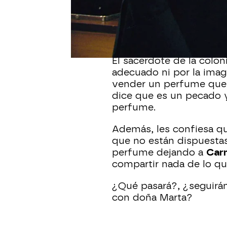
Carmen y Gema
no enti
vendiendo nada del nu
dudas desaparecen cua
muy enfadado.
El sacerdote de la colo
adecuado ni por la ima
vender un perfume que 
dice que es un pecado 
perfume.
Además, les confiesa qu
que no están dispuestas
perfume dejando a
Car
compartir nada de lo qu
¿Qué pasará?, ¿seguirá
con doña Marta?