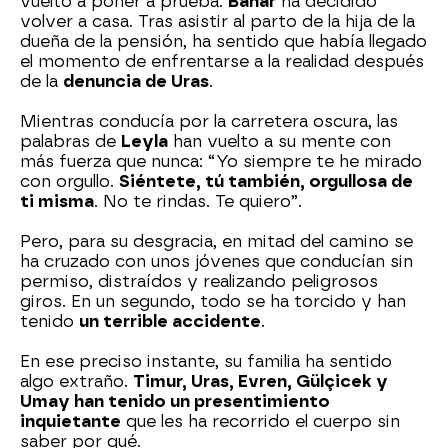
vuelto a poner a prueba.
Bahar
ha decidido
volver a casa. Tras asistir al parto de la hija de la
dueña de la pensión, ha sentido que había llegado
el momento de enfrentarse a la realidad después
de la
denuncia de Uras
.
Mientras conducía por la carretera oscura, las
palabras de
Leyla
han vuelto a su mente con
más fuerza que nunca: “Yo siempre te he mirado
con orgullo.
Siéntete, tú también, orgullosa de
ti misma
. No te rindas. Te quiero”.
Pero, para su desgracia, en mitad del camino se
ha cruzado con unos jóvenes que conducían sin
permiso, distraídos y realizando peligrosos
giros. En un segundo, todo se ha torcido y han
tenido
un terrible accidente
.
En ese preciso instante, su familia ha sentido
algo extraño.
Timur, Uras, Evren, Gülçicek y
Umay han tenido un presentimiento
inquietante
que les ha recorrido el cuerpo sin
saber por qué.