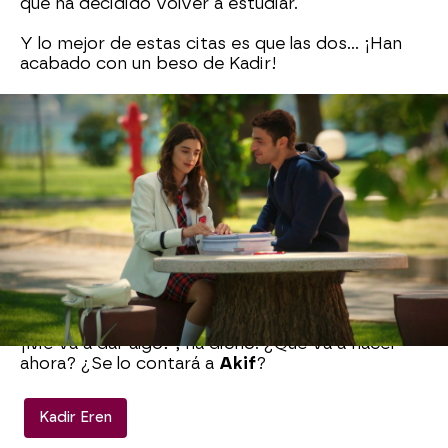
que ha decidido volver a estudiar.
Y lo mejor de estas citas es que las dos… ¡Han
acabado con un beso de Kadir!
Los jóvenes han vuelto a verse, esta vez para
tomar un helado.
Melisa
y
Kadir
iban andando
por la calle… ¡Cogidos de la mano! Se les ha visto
muy felices…
A lo lejos estaba Nebahat, que había estado de
compras y ya se metía en su coche. De pronto,
se ha llevado una sorpresa que no le ha gustado
nada… ¡Ha visto a su hija con Kadir de la mano!
Nebahat
no daba crédito... “¿Con ese chico?
¡Me va a dar algo!”, ha dicho. ¿Qué va a hacer
ahora? ¿Se lo contará a
Akif
?
Kadir Eren