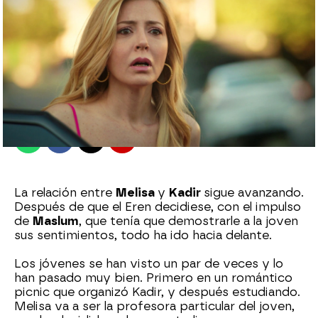
Sara Ruiz
Madrid
Publicado:
14 de septiembre de 2022, 00:44
Whatsapp
Facebook
X
Flipboard
La relación entre
Melisa
y
Kadir
sigue avanzando.
Después de que el Eren decidiese, con el impulso
de
Maslum
, que tenía que demostrarle a la joven
sus sentimientos, todo ha ido hacia delante.
Los jóvenes se han visto un par de veces y lo
han pasado muy bien. Primero en un romántico
picnic que organizó Kadir, y después estudiando.
Melisa va a ser la profesora particular del joven,