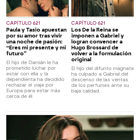
CAPÍTULO 621
CAPÍTULO 621
Paula y Tasio apuestan
Los De la Reina se
por su amor tras vivir
imponen a Gabriel y
una noche de pasión:
logran convencer a
“Eres mi presente y mi
Hugo Brossard de
futuro”
volver a la formulación
original
El hijo de Damián le ha
prometido luchar por
El hijo del difunto magnate
estar con ella y la
ha culpado a Gabriel del
dependienta ha decidido
descenso de las ventas
rechazar el viaje por
de los perfumes ante su
Europa para estar más
baja calidad.
cerca de él.