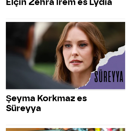
Elçin Zehra İrem es Lydia
Şeyma Korkmaz es
Süreyya