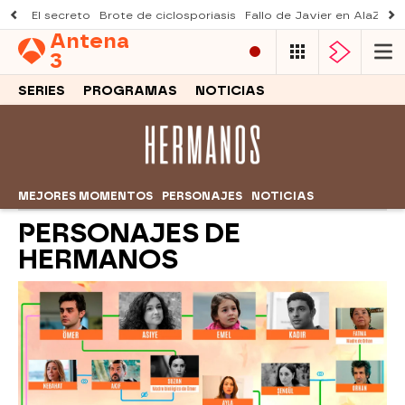
El secreto
Brote de ciclosporiasis
Fallo de Javier en AlaZ
Mu
Antena
3
SERIES
PROGRAMAS
NOTICIAS
MEJORES MOMENTOS
PERSONAJES
NOTICIAS
PERSONAJES DE
HERMANOS