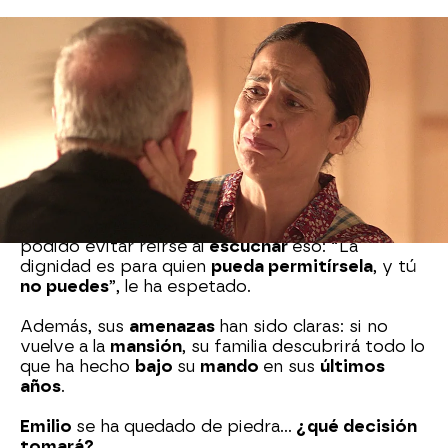
El
empresario
se ha presentado en la
nueva
casa
de la
familia
y ha pedido a
Emilio
reunirse
con él para que vuelva a la casa: “Es una lástima
tirarlo todo por tierra por una
chorrada
”, le ha
argumentado quitando importancia a lo
ocurrido
.
Emilio
se ha llenado de ira al escucharlo, y le ha
sido franco: no volverá a la casa: “No es
orgullo
,
es
dignidad
”. Sin embargo, Octavio no ha
podido evitar reírse al
escuchar
eso: “La
dignidad es para quien
pueda permitírsela
, y tú
no puedes
”, le ha espetado.
Además, sus
amenazas
han sido claras: si no
vuelve a la
mansión
, su familia descubrirá todo lo
que ha hecho
bajo
su
mando
en sus
últimos
años
.
Emilio
se ha quedado de piedra…
¿qué decisión
tomará?