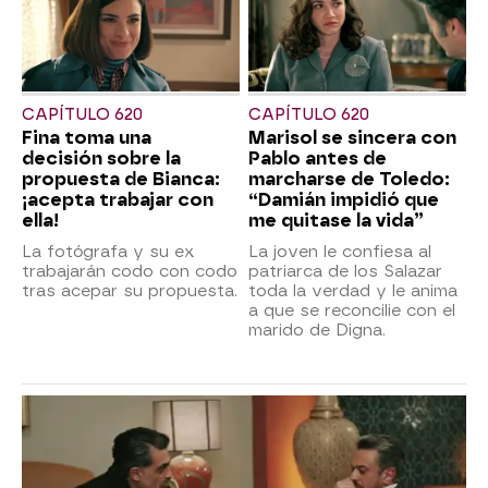
CAPÍTULO 620
CAPÍTULO 620
Fina toma una
Marisol se sincera con
decisión sobre la
Pablo antes de
propuesta de Bianca:
marcharse de Toledo:
¡acepta trabajar con
“Damián impidió que
ella!
me quitase la vida”
La fotógrafa y su ex
La joven le confiesa al
trabajarán codo con codo
patriarca de los Salazar
tras acepar su propuesta.
toda la verdad y le anima
a que se reconcilie con el
marido de Digna.