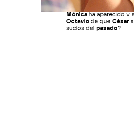
Pero antes de que pudie
Mónica
ha aparecido y s
Octavio
de que
César
s
sucios del
pasado
?