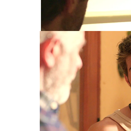
orfanato no fueron casu
Y sabe que su mejor baz
directora que ocupó el 
muerte
.
Aprovechando una de la
ha acercado a la mujer 
dicho que usted fue la
comenzado.
La mujer ha recordado
i
César
rápidamente ha d
quería: “Hubo un asesin
ser?”
Al escucharlo, la
mujer
h
hombre era un monstru
cualquiera porque “algu
confirmado.