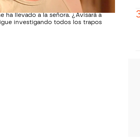
se continuar con el interrogatorio,
e ha llevado a la señora. ¿Avisará a
igue investigando todos los trapos