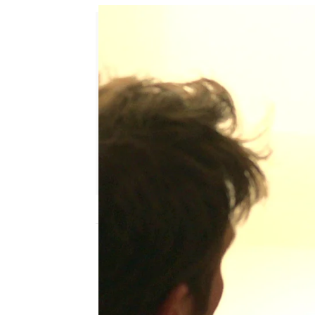
Eire García Arbaizar
Publicado:
24 de julio de 2025, 23:
César
sabe que la muert