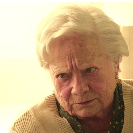
Whatsapp
Facebook
X
Flipboa
14
e de su padre y del director del