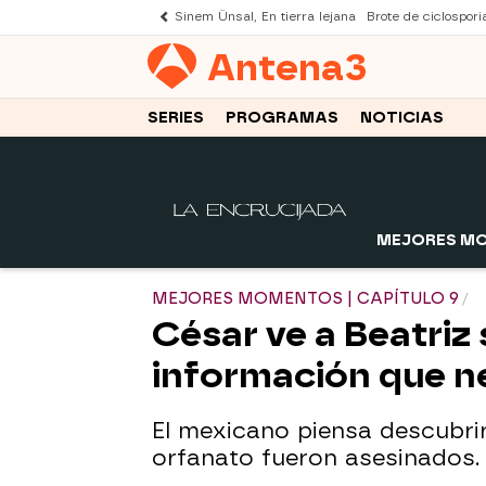
Sinem Ünsal, En tierra lejana
Brote de ciclospori
Antena
3
SERIES
PROGRAMAS
NOTICIAS
MEJORES M
MEJORES MOMENTOS | CAPÍTULO 9
César ve a Beatriz
información que n
El mexicano piensa descubrir 
orfanato fueron asesinados.