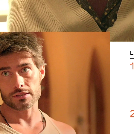
alidad, y está
dispuesto
a
descubrirlo
.
a la tiene muy cerca:
Beatriz
, la
puesto del tirano hombre tras su
s visitas de su
madre
, el mexicano se
para ver qué podía descubrir: “Me han
L
directora
de un hogar para
niños
”, ha
lusionada
los días en el orfanato, pero
esviado la conversación hacia donde él
ato de un antiguo
director
… ¿puede
a perdido la sonrisa, afirmando que el
o y que cogieron a un
huérfano
ien tenía que pagar el
pato
”, ha