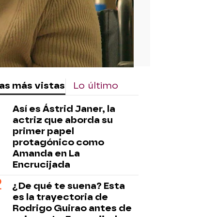
as más vistas
Lo último
Así es Ástrid Janer, la
actriz que aborda su
primer papel
protagónico como
Amanda en La
Encrucijada
¿De qué te suena? Esta
es la trayectoria de
Rodrigo Guirao antes de