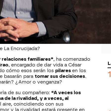
va serie de ficción que promete
rano. El ansia de vengar a su padre
vo
chocará el rebelde carácter de
 mayor enemigo y desatará algo que
unca se hubiese imaginado.
e La Encrucijada?
 relaciones familiares”
, ha comenzado
L
irao
, encargado de dar vida a César
ado cómo esos serán los
pilares
en los
e basarán para
tomar sus decisiones
.
linarán? ¿Amor o venganza?
oría de su compañero:
“A veces los
de la rivalidad, y a veces, al
al aire, coincidiendo con sus
or y la rivalidad estará presente en