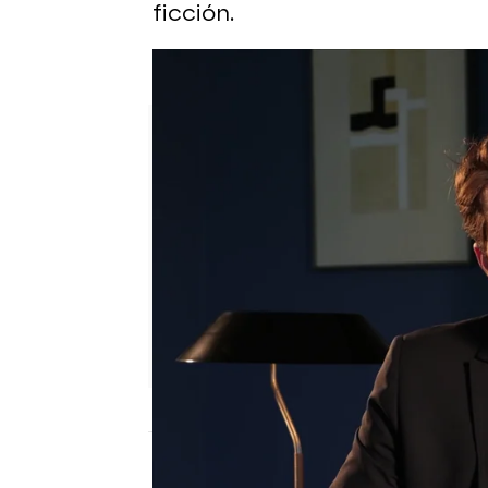
ficción.
“Tarde o temprano, la verdad 
Eire García Arbaizar
Publicado:
07 de junio de 2025, 14: