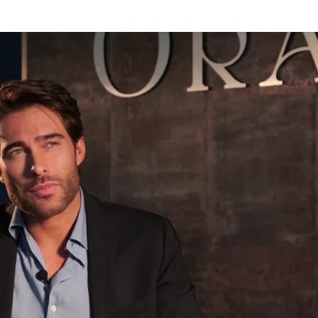
saldrá a la luz”: La Encrucijada, muy pronto es
Whatsapp
Facebook
X
Flipboa
00