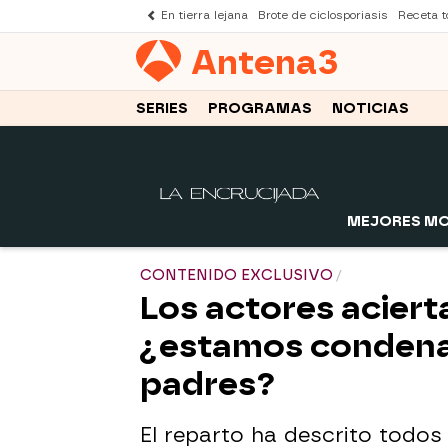
En tierra lejana
Brote de ciclosporiasis
Receta to
Antena
3
SERIES
PROGRAMAS
NOTICIAS
MEJORES M
CONTENIDO EXCLUSIVO
Los actores aciert
¿estamos condenad
padres?
El reparto ha descrito todos