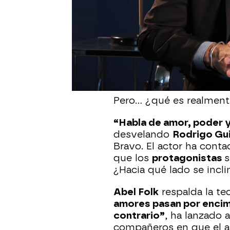
La Encrucijada
es la nue
arrasar
con todo este ve
que mueve a
César Bra
Amanda
, la hija de su
nuestro protagonista n
Pero… ¿qué es realment
“Habla de amor, poder y
desvelando
Rodrigo Gu
Bravo. El actor ha cont
que los
protagonistas
s
¿Hacia qué lado se inc
Abel Folk
respalda la te
amores pasan por encima 
contrario”
, ha lanzado 
compañeros en que el am