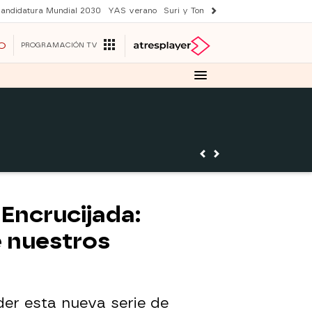
andidatura Mundial 2030
YAS verano
Suri y Tom Cruise
Una nueva vida
O
PROGRAMACIÓN TV
 Encrucijada:
e nuestros
der esta nueva serie de