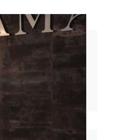
treno en Antena 3
rd