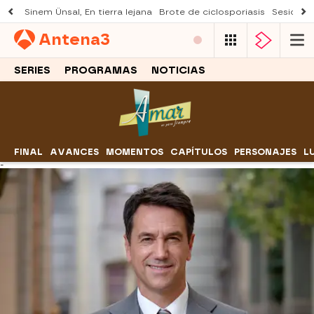
Sinem Ünsal, En tierra lejana
Brote de ciclosporiasis
Sesión d
Antena
3
SERIES
PROGRAMAS
NOTICIAS
FINAL
AVANCES
MOMENTOS
CAPÍTULOS
PERSONAJES
L
-