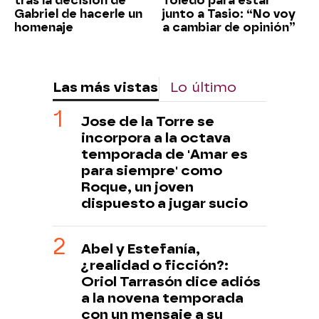
tras la decisión de
Toledo para estar
Gabriel de hacerle un
junto a Tasio: “No voy
homenaje
a cambiar de opinión”
Las más vistas
Lo último
Jose de la Torre se
incorpora a la octava
temporada de 'Amar es
para siempre' como
Roque, un joven
dispuesto a jugar sucio
Abel y Estefanía,
¿realidad o ficción?:
Oriol Tarrasón dice adiós
a la novena temporada
con un mensaje a su