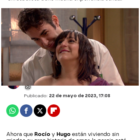
La confesión de Hugo abre una profunda
brecha en su relación con Rocío: “Me
acosté con Úrsula”
Desirée Castillo
Publicado:
22 de mayo de 2023, 17:08
Whatsapp
Facebook
X
Flipboard
Ahora que
Rocío
y
Hugo
están viviendo sin