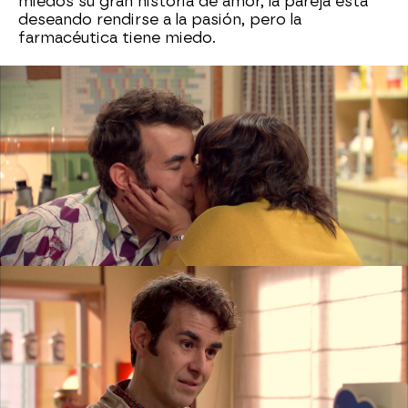
miedos su gran historia de amor, la pareja está
deseando rendirse a la pasión, pero la
farmacéutica tiene miedo.
En la rebotica, mientras se probaba el vestido
de boda que espera llevar a la boda de Fito y
Silvia,
Rocío ha frenado a Hugo
. “No es el
momento ni el lugar”, le ha dicho.
Entre los jóvenes saltan chispas, pero todavía
algunos miedos se imponen a toda costa. ¿Se
desprenderá Rocío de ellos y caerá en los brazos
de Hugo?
Rocío Morón
Hugo Guerrero
Antena 3
» Series
» Amar es para siempre
» Momentos