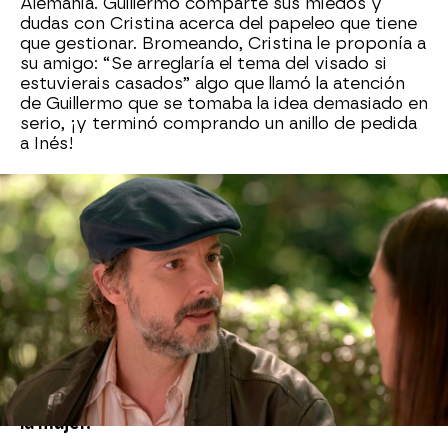
Alemania. Guillermo comparte sus miedos y
dudas con Cristina acerca del papeleo que tiene
que gestionar. Bromeando, Cristina le proponía a
su amigo: “Se arreglaría el tema del visado si
estuvierais casados” algo que llamó la atención
de Guillermo que se tomaba la idea demasiado en
serio, ¡y terminó comprando un anillo de pedida
a Inés!
Mientras tanto, la gerente del King’s está muy
descolocada con Guillermo, a quién ve
comportarse de una forma extraña y se teme lo
peor, ¿estará agobiándole?
Vega quiere disculparse con Guillermo por si se
siente agobiado, pero este calma su angustia
confesándole el motivo de su extraña actitud.
Guillermo se arrodilla ante Inés para hacerle una
propuesta de matrimonio que deja en shock a
la mujer.