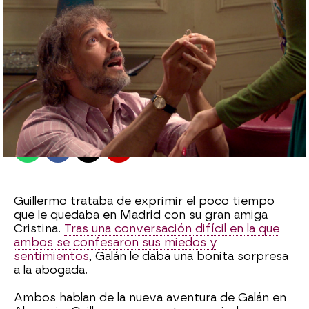
antena3.com
Madrid
Publicado:
05 de noviembre de 2021, 17:28
Whatsapp
Facebook
X
Flipboard
Guillermo trataba de exprimir el poco tiempo
que le quedaba en Madrid con su gran amiga
Cristina.
Tras una conversación difícil en la que
ambos se confesaron sus miedos y
sentimientos
, Galán le daba una bonita sorpresa
a la abogada.
Ambos hablan de la nueva aventura de Galán en