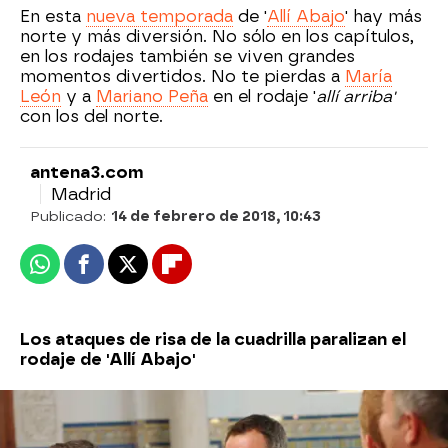
En esta
nueva temporada
de '
Allí Abajo
' hay más
norte y más diversión. No sólo en los capítulos,
en los rodajes también se viven grandes
momentos divertidos. No te pierdas a
María
León
y a
Mariano Peña
en el rodaje '
allí arriba'
con los del norte.
antena3.com
Madrid
Publicado:
14 de febrero de 2018, 10:43
Whatsapp
Facebook
X
Flipboard
Los ataques de risa de la cuadrilla paralizan el
rodaje de 'Allí Abajo'
Dolores, protagonista de las tomas falsas en el
sur