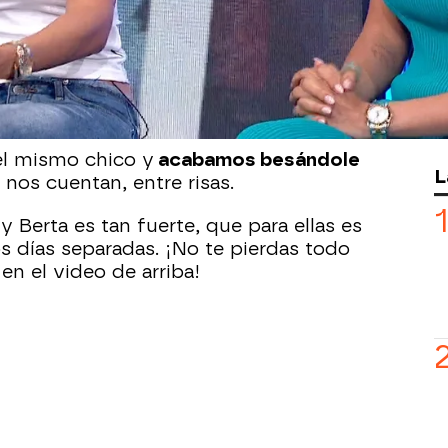
Son iguales en muchos aspectos y les
 al lado.
an triunfado enseñando su día a día y
 Ya que no solo son
idénticas
én en gustos...
¡incluido con los chicos!
el mismo chico y
acabamos besándole
L
, nos cuentan, entre risas.
y Berta es tan fuerte, que para ellas es
nos días separadas. ¡No te pierdas todo
en el video de arriba!