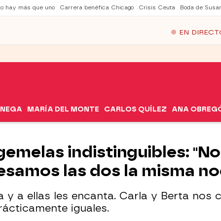
no hay más que uno
Carrera benéfica Chicago
Crisis Ceuta
Boda de Susa
EN DIRECT
ÓNEGA
MARÍA DEL MONTE
CARLOS QUÍLEZ
ANA OBREG
gemelas indistinguibles: "No
besamos las dos la misma no
y a ellas les encanta. Carla y Berta nos 
ácticamente iguales.