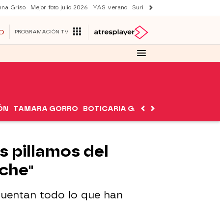
nna Griso
Mejor foto julio 2026
YAS verano
Suri y Tom Cruise
Una nueva
O
PROGRAMACIÓN TV
ÓN
TAMARA GORRO
BOTICARIA GARCÍA
NUTRIMÁN
s pillamos del
che"
cuentan todo lo que han