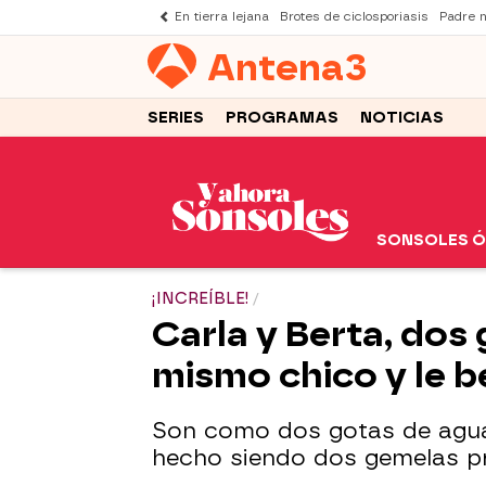
En tierra lejana
Brotes de ciclosporiasis
Padre 
Antena
3
SERIES
PROGRAMAS
NOTICIAS
SONSOLES 
¡INCREÍBLE!
Carla y Berta, dos 
mismo chico y le 
Son como dos gotas de agua 
hecho siendo dos gemelas pr