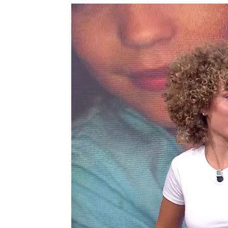
Sara Sanz Navarro
Publicado:
16 de mayo de 2025, 18:33
Carla y Berta
son
geme