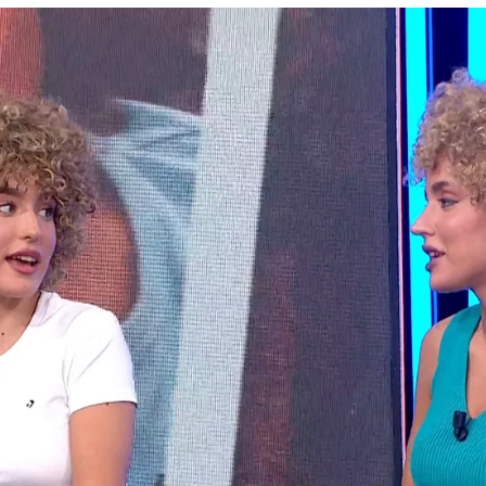
Whatsapp
Facebook
X
Flipboa
las
y hay veces que
ni siquiera sus