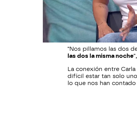
padres las distinguen
. 
encanta tener a su copia
En redes, las gemelas h
contando sus historias.
físicamente
, sino tambi
"Nos pillamos las dos d
las dos la misma noche
"
La conexión entre Carla 
difícil estar tan solo u
lo que nos han contado 