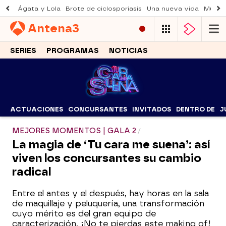
Ágata y Lola
Brote de ciclosporiasis
Una nueva vida
Muere 
Antena
3
SERIES
PROGRAMAS
NOTICIAS
ACTUACIONES
CONCURSANTES
INVITADOS
DENTRO DE
J
MEJORES MOMENTOS | GALA 2
La magia de ‘Tu cara me suena’: así
viven los concursantes su cambio
radical
Entre el antes y el después, hay horas en la sala
de maquillaje y peluquería, una transformación
cuyo mérito es del gran equipo de
caracterización. ¡No te pierdas este making of!