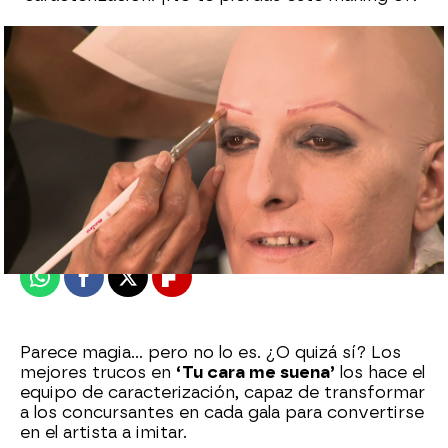
Alberto Mendo
Publicado:
03 de abril de 2023, 12:03
Whatsapp
Facebook
X
Flipboard
Parece magia… pero no lo es. ¿O quizá sí? Los
mejores trucos en
‘Tu cara me suena’
los hace el
equipo de caracterización, capaz de transformar
a los concursantes en cada gala para convertirse
en el artista a imitar.