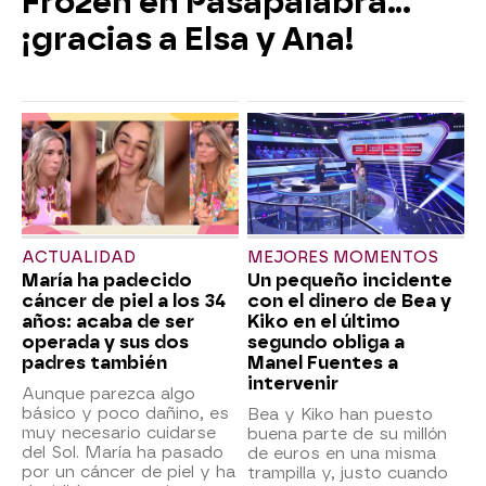
Frozen en Pasapalabra…
¡gracias a Elsa y Ana!
ACTUALIDAD
MEJORES MOMENTOS
María ha padecido
Un pequeño incidente
cáncer de piel a los 34
con el dinero de Bea y
años: acaba de ser
Kiko en el último
operada y sus dos
segundo obliga a
padres también
Manel Fuentes a
intervenir
Aunque parezca algo
básico y poco dañino, es
Bea y Kiko han puesto
muy necesario cuidarse
buena parte de su millón
del Sol. María ha pasado
de euros en una misma
por un cáncer de piel y ha
trampilla y, justo cuando