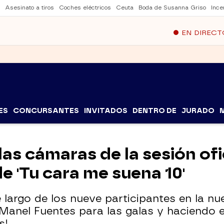
Asesinato a tiros
Coches eléctricos
Ceuta
Boda de Susanna Griso
Ince
EN DIRECT
ES
CONCURSANTES
INVITADOS
DENTRO DE
JURADO
las cámaras de la sesión ofi
e 'Tu cara me suena 10'
 largo de los nueve participantes en la n
Manel Fuentes para las galas y haciendo 
s!