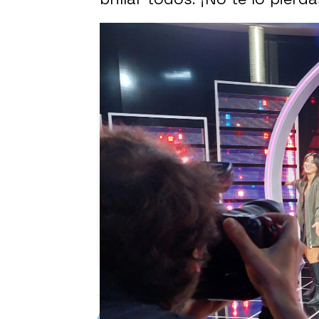
La porra de los concursantes 
¿A quién temen más en el jur
Alberto Mendo