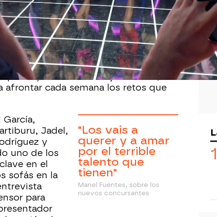
Whatsapp
Facebook
X
Flipboa
9:10
e marca el pistoletazo de salida de
en
'Tu cara me suena'
es
la sesión de
santes de la décima edición se han
posar y mostrar su mejor sonrisa, la
 afrontar cada semana los retos que
 García,
"Los vais a
rtiburu, Jadel,
L
querer y a amar
odríguez y
por el terrible
do uno de los
talento que
clave en el
tienen"
s sofás en la
entrevista
Manel Fuentes, sobre los
nuevos concursantes
ensor para
 presentador