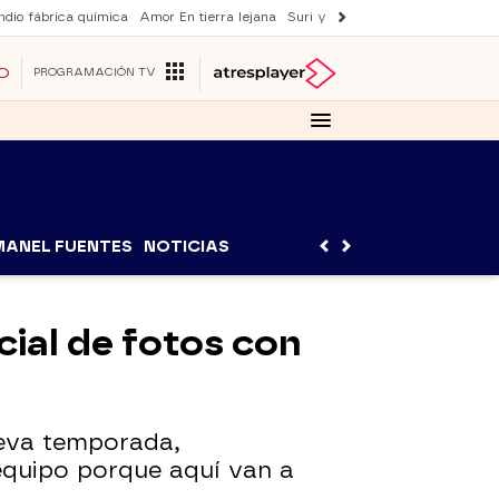
ndio fábrica química
Amor En tierra lejana
Suri y Tom Cruise
La ruleta de 
O
PROGRAMACIÓN TV
MANEL FUENTES
NOTICIAS
cial de fotos con
ueva temporada,
equipo porque aquí van a