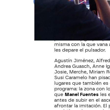
Publicado:
22 de marzo de 2023, 0
Uno de los momentos qu
una nueva temporada 
fotos
. Los nueve concur
puesto muy guapos para 
misma con la que vana a
les depare el pulsador.
Agustín Jiménez, Alfred
Andrea Guasch, Anne Iga
Josie, Merche, Miriam R
Susi Caramelo han pisa
lugares que también es 
programa: la zona con lo
que
Manel Fuentes
les 
antes de subir en el asc
afrontar la imitación. El