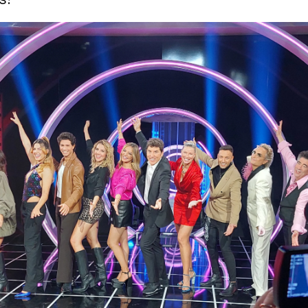
de 'Tu cara me suena 10': ¿A quién ven ganador
ado? Los concursantes de 'Tu cara me suena 10' 