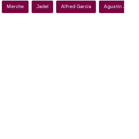
Merche
Jadel
Alfred García
Agustín Jiméne