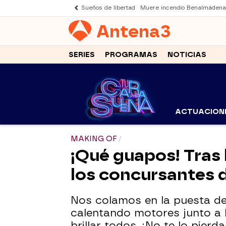
Sueños de libertad
Muere incendio Benalmádena
Antena
3
SERIES
PROGRAMAS
NOTICIAS
ACTUACION
MAKING OF
¡Qué guapos! Tras 
los concursantes d
Nos colamos en la puesta de
calentando motores junto a 
brillar todos. ¡No te lo pierda