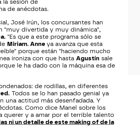
 la sesión de
ena de anécdotas.
cial, José Irún, los concursantes han
n "muy divertida y muy dinámica",
a.
"Es que a este programa sólo se
ade
Miriam. Anne
ya avanza que esta
reíble" porque están "haciendo mucho
ea ironiza con que hasta
Agustín
sale
 porque le ha dado con la máquina esa de
denados: de rodillas, en diferentes
red.
Todos se lo han pasado genial ya
on una actitud más desenfadada. Y
écdotas. Como dice Manel sobre los
a querer y a amar por el terrible talento
as ni un detalle de este making of de la