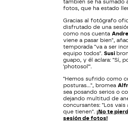
también se ha sumado a
fotos, que ha estado ll
Gracias al fotógrafo ofi
disfrutado de una sesió
como nos cuenta
Andre
viene a pasar bien", añ
temporada "va a ser inc
equipo todos".
Susi
brom
guapo, y él aclara: "Sí,
'photosol'".
"Hemos sufrido como con
posturas...", bromea
Alf
sea posando serios o c
dejando multitud de an
concursantes: "Los vais 
que tienen".
¡No te pierd
sesión de fotos!