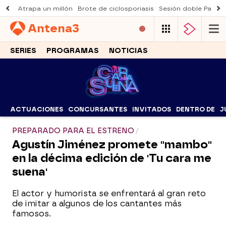
Atrapa un millón
Brote de ciclosporiasis
Sesión doble Padre
Antena
3
SERIES
PROGRAMAS
NOTICIAS
ACTUACIONES
CONCURSANTES
INVITADOS
DENTRO DE
J
PREPARADO PARA EL ESTRENO
Agustín Jiménez promete "mambo"
en la décima edición de 'Tu cara me
suena'
El actor y humorista se enfrentará al gran reto
de imitar a algunos de los cantantes más
famosos.