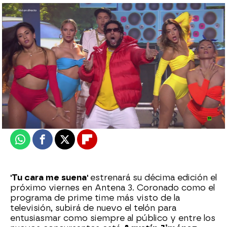
Alberto Mendo
Actualizado:
17 de marzo de 2023, 17:34
Publicado:
24 de febrero de 2023, 22:04
Whatsapp
Facebook
X
Flipboard
'Tu cara me suena'
estrenará su décima edición el
próximo viernes en Antena 3. Coronado como el
programa de prime time más visto de la
televisión, subirá de nuevo el telón para
entusiasmar como siempre al público y entre los