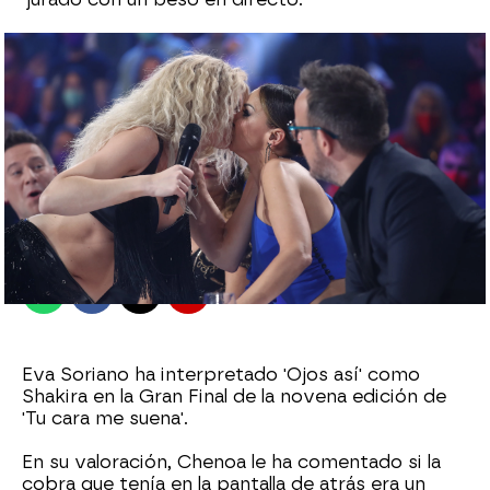
antena3.com
Madrid
Publicado:
04 de marzo de 2022, 23:36
Whatsapp
Facebook
X
Flipboard
Eva Soriano ha interpretado 'Ojos así' como
Shakira en la Gran Final de la novena edición de
'Tu cara me suena'.
En su valoración, Chenoa le ha comentado si la
cobra que tenía en la pantalla de atrás era un