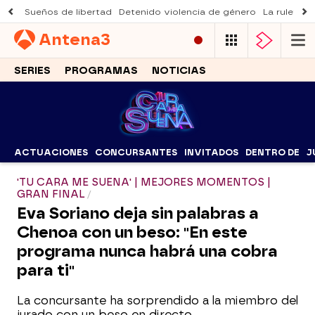
Sueños de libertad
Detenido violencia de género
La ruleta d
Antena
3
SERIES
PROGRAMAS
NOTICIAS
ACTUACIONES
CONCURSANTES
INVITADOS
DENTRO DE
J
'TU CARA ME SUENA' | MEJORES MOMENTOS |
GRAN FINAL
Eva Soriano deja sin palabras a
Chenoa con un beso: "En este
programa nunca habrá una cobra
para ti"
La concursante ha sorprendido a la miembro del
jurado con un beso en directo.