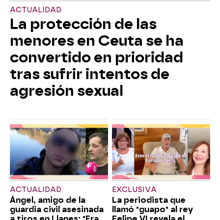
ACTUALIDAD
La protección de las
menores en Ceuta se ha
convertido en prioridad
tras sufrir intentos de
agresión sexual
ACTUALIDAD
EXCLUSIVA
Ángel, amigo de la
La periodista que
guardia civil asesinada
llamó "guapo" al rey
a tiros en Llanes: "Era
Felipe VI revela el