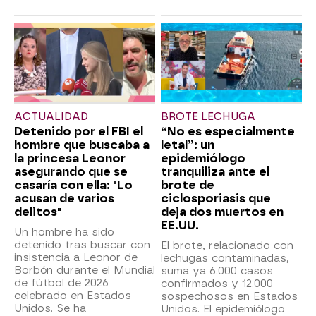
ACTUALIDAD
BROTE LECHUGA
Detenido por el FBI el
“No es especialmente
hombre que buscaba a
letal”: un
la princesa Leonor
epidemiólogo
asegurando que se
tranquiliza ante el
casaría con ella: "Lo
brote de
acusan de varios
ciclosporiasis que
delitos"
deja dos muertos en
EE.UU.
Un hombre ha sido
detenido tras buscar con
El brote, relacionado con
insistencia a Leonor de
lechugas contaminadas,
Borbón durante el Mundial
suma ya 6.000 casos
de fútbol de 2026
confirmados y 12.000
celebrado en Estados
sospechosos en Estados
Unidos. Se ha
Unidos. El epidemiólogo