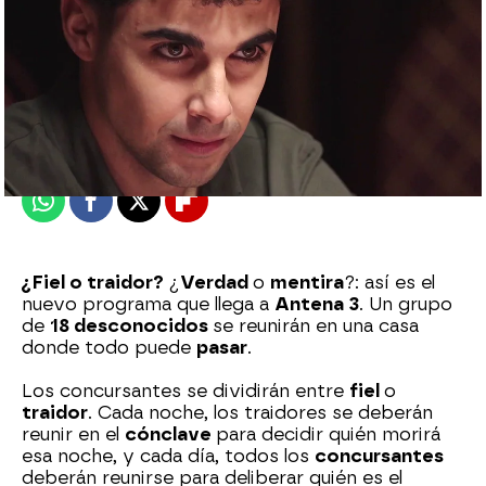
Eire García Arbaizar
Publicado:
20 de marzo de 2025, 12:26
Whatsapp
Facebook
X
Flipboard
¿Fiel o traidor?
¿
Verdad
o
mentira
?: así es el
nuevo programa que llega a
Antena 3
. Un grupo
de
18 desconocidos
se reunirán en una casa
donde todo puede
pasar
.
Los concursantes se dividirán entre
fiel
o
traidor
. Cada noche, los traidores se deberán
reunir en el
cónclave
para decidir quién morirá
esa noche, y cada día, todos los
concursantes
deberán reunirse para deliberar quién es el