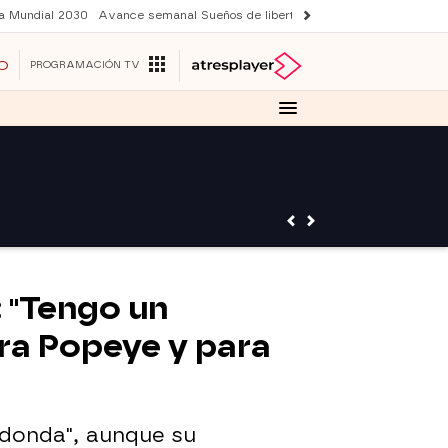
a Mundial 2030
Avance semanal Sueños de libertad
Actriz Harry Potter
Y
O
PROGRAMACIÓN TV
: "Tengo un
ra Popeye y para
edonda", aunque su