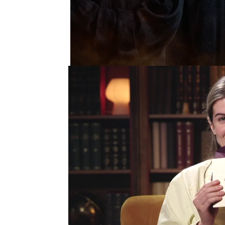
Entre todos los asesina
probablemente el que má
traidores es el de Lucía.
todos, hasta de los mie
Lucía asegura que su mo
"estar en el ataúd", lo 
Recuerda estar "viendo l
que no me cierren la ta
impactante fue verse en
que era ya parte de Trai
Además, revela qué tres 
"Tengo un pedacito de 
Popeye y para Juan", af
nos ha contado!