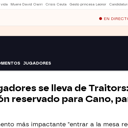
 vida
Muere David Owiri
Crisis Ceuta
Gesto princesa Leonor
Candidatur
EN DIRECT
OMENTOS
JUGADORES
gadores se lleva de Traitors
ón reservado para Cano, pa
ento más impactante "entrar a la mesa r