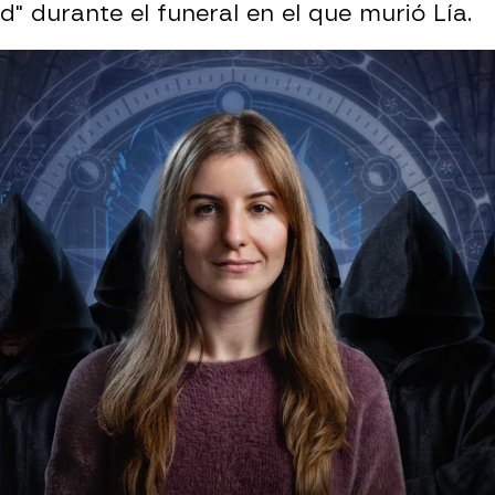
d" durante el funeral en el que murió Lía.
Whatsapp
Facebook
X
Flipboa
00