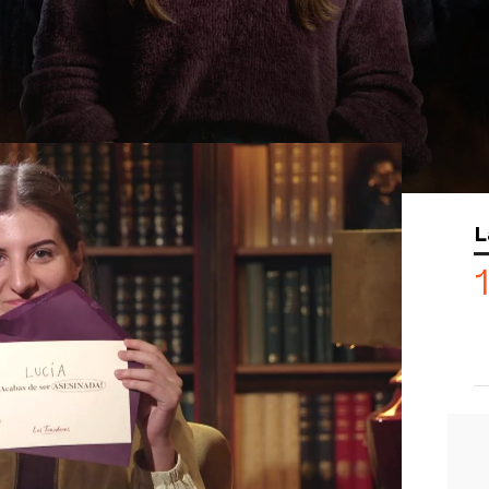
tos que se han producido en
Traitors,
s les ha dolido perpetrar a los
 La jugadora se hizo con el cariño de
mbros del cónclave.
mento favorito en esta experiencia es
que ocurrió durante
el funeral de Lía.
os pajaritos" y pensando: "Por favor,
L
pa". Eso sí, para ella su momento más
 la mesa redonda, sentir el primer día
tors.
jugadores se lleva de esta experiencia.
corazón reservado para Cano, para
irma.
¡Descubre en el vídeo todo lo que