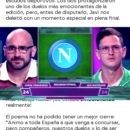
escudos deportivos. Los dos protagonizaron
uno de los duelos más emocionantes de la
edición, pero, antes de disputarlo, Javi nos
deleitó con un momento especial en plena final.
El concursante ya había comentado en
programas anteriores que era un amante de la
poesía
y esa pasión es la que le ha motivado a
escribir unas líneas entre duelo y duelo, para
reflejar lo que ha sentido estas semanas de
concurso.
“Propongo: corramos un tupido velo,
olvidémonos del suelo y centrémonos en el
cielo”, ha comenzado recitando Javi. A medida
que avanzaba el texto, al concursante le costaba
más trabajo hablar. ¡Se estaba
emocionando
realmente!
El poema no ha podido tener un mejor cierre:
“Animo a toda España a que venga a concursar,
pero compañeros, nuestros duelos y lo de ser