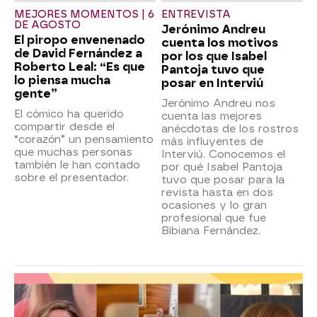
MEJORES MOMENTOS | 6
ENTREVISTA
DE AGOSTO
Jerónimo Andreu
El piropo envenenado
cuenta los motivos
de David Fernández a
por los que Isabel
Roberto Leal: “Es que
Pantoja tuvo que
lo piensa mucha
posar en Interviú
gente”
Jerónimo Andreu nos
El cómico ha querido
cuenta las mejores
compartir desde el
anécdotas de los rostros
“corazón” un pensamiento
más influyentes de
que muchas personas
Interviú. Conocemos el
también le han contado
por qué Isabel Pantoja
sobre el presentador.
tuvo que posar para la
revista hasta en dos
ocasiones y lo gran
profesional que fue
Bibiana Fernández.