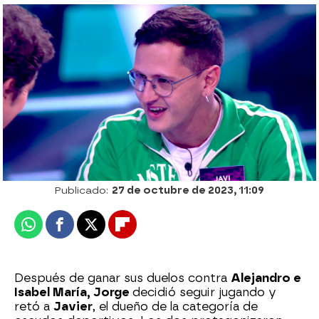
¡Mireia se convierte en la ganadora de la
primera edición de The Floor!
Patri Bea
Publicado:
27 de octubre de 2023, 11:09
Whatsapp
Facebook
X
Flipboard
Después de ganar sus duelos contra
Alejandro e
Isabel María, Jorge
decidió seguir jugando y
retó a
Javier
, el dueño de la categoría de