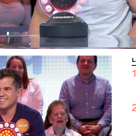
sapalabra
cuando
Eduardo Casanova
 El actor ha formado parte del cuarteto
avier Dávila y a Nacho Mangut en la
olación, del
Torneo mil programas
.
ndo con normalidad en La Pista, con
la
‘aparición’ de Aitana
cuando Nacho
‘Mon amour’
.
L
aso al duelo entre
Eduardo
y Marta
a cundido el pánico
entre el público del
vidente y el actor ha reaccionado de
ué pasa? ¡Que me están agobiando!”
,
o que parar el programa para saber qué
me caigo”
, ha revelado
Eduardo
. Los
o de explicárselo a
Roberto
, que ha
“Y lo divertido que puede ser si se
.