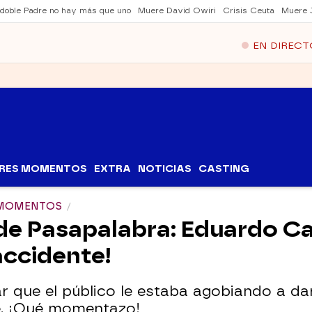
 doble Padre no hay más que uno
Muere David Owiri
Crisis Ceuta
Muere 
EN DIRECT
RES MOMENTOS
EXTRA
NOTICIAS
CASTING
S MOMENTOS
 de Pasapalabra: Eduardo C
accidente!
r que el público le estaba agobiando a dar
ce. ¡Qué momentazo!