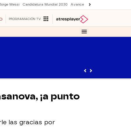
Jorge Messi
Candidatura Mundial 2030
Avance Sueños de libertad
Final 
O
PROGRAMACIÓN TV
asanova, ¡a punto
le las gracias por