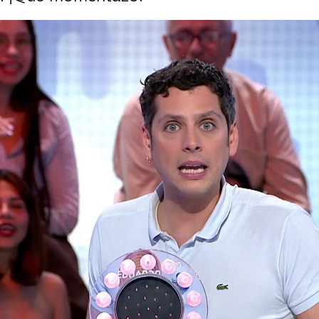
Whatsapp
Facebook
X
Flipboa
24, 22:34