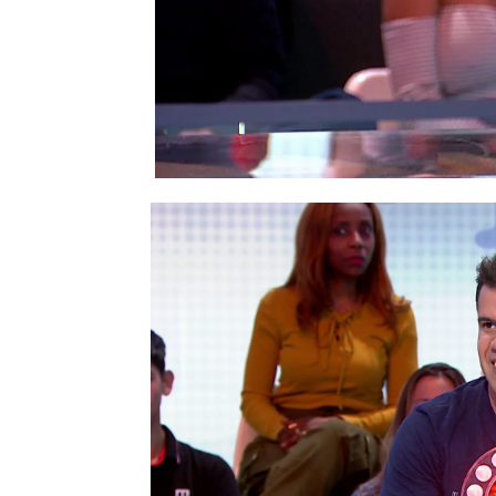
Todo puede pasar en
Pa
es uno de los invitados.
encargado de ayudar a J
primera final, o de cons
Todo estaba transcurrie
sorpresa incluida como 
ha acertado su canción
Roberto Leal iba a dar p
Hazas cuando el actor
h
plató. El
murmullo
era e
forma indisimulada:
“¿Q
ha exclamado.
El presentador ha tenid
ocurría.
“Me dicen que 
espectadores han tratad
apostillado con humor:
tropieza, no pasa nada”