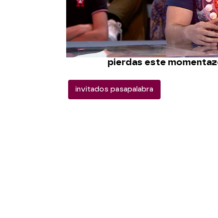
Al fin, el invitado ha m
gracias al público
, apla
hasta acercándose a al
superprotegido en est
pierdas este momentazo
invitados pasapalabra