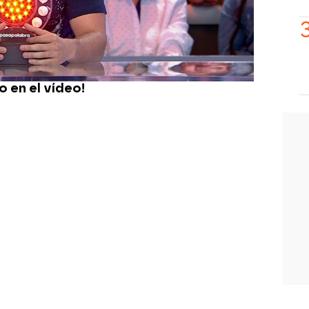
etido su
silla
y ha terminado dando las
udiéndoles, abrazándose con Nacho y
gunos de los espectadores.
“Me siento
e programa”
, ha apostillado.
¡No te
 en el vídeo!