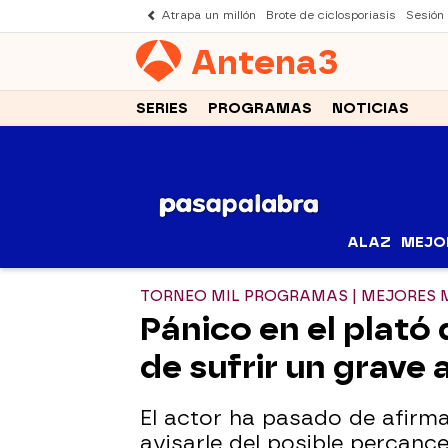
Atrapa un millón
Brote de ciclosporiasis
Sesión
Antena
3
SERIES
PROGRAMAS
NOTICIAS
ALAZ
MEJO
TORNEO MIL PROGRAMAS | MEJORE
Pánico en el plató
de sufrir un grave 
El actor ha pasado de afirma
avisarle del posible percan