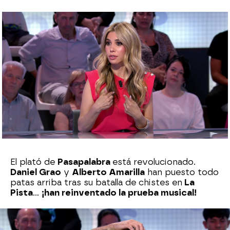
Sara Sanz Navarro
Publicado:
28 de junio de 2024, 20:44
Whatsapp
Facebook
X
Flipboard
El plató de
Pasapalabra
está revolucionado.
Daniel Grao
y
Alberto Amarilla
han puesto todo
patas arriba tras su batalla de chistes en
La
Pista
…
¡han reinventado la prueba musical!
Siguiendo con cosas nunca vistas,
Natalia