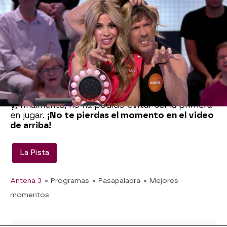
Rodríguez
ha tratado de cambiar las reglas de
juego de
Pasapalabra
. Aunque le tocaba
empezar a ella en las
Palabras Cruzadas,
la
cantante ha pedido un cambio:
“¿No puede
empezar Lucía y así me fijo en cómo lo hace?”.
Roberto Leal
se ha quedado a cuadros con la
propuesta de la invitada.
“Es que no es así
Pasapalabra”
, ha advertido, entra risas.
Roberto
ha animado a
Natalia
a
“quitárselo de en medio”
y, finalmente, no ha podido evitar ser la primera
en jugar.
¡No te pierdas el momento en el video
de arriba!
La Pista
Antena 3
» Programas
» Pasapalabra
» Mejores
momentos