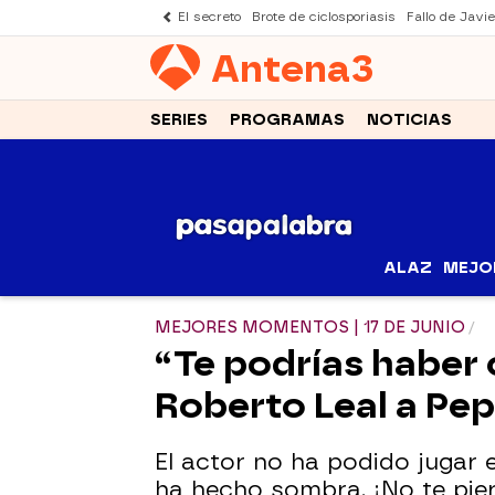
El secreto
Brote de ciclosporiasis
Fallo de Javi
Antena
3
SERIES
PROGRAMAS
NOTICIAS
ALAZ
MEJO
MEJORES MOMENTOS | 17 DE JUNIO
“Te podrías haber c
Roberto Leal a Pe
El actor no ha podido jugar
ha hecho sombra. ¡No te pier