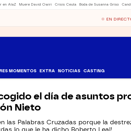
er en AlaZ
Muere David Owiri
Crisis Ceuta
Boda de Susanna Griso
Cand
EN DIRECT
RES MOMENTOS
EXTRA
NOTICIAS
CASTING
ogido el día de asuntos pro
pón Nieto
 en las Palabras Cruzadas porque la destr
das lo que le ha dicho Roberto Leal!