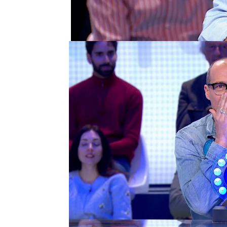
Pasapalabra
está revol
su pillería en
La Pista
, r
su pequeño desliz.
Su compañero
Pepón N
él. En su caso, apenas h
porque
Vicky y María Z
prácticamente solas.
“Me he dejado el pellejo
Roberto Leal
no ha podi
comentario sobre su ‘ha
de asuntos propios”. ¡D
video!
La Pista