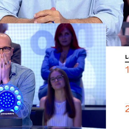
ucionado.
Fele Martínez
ha demostrado
obándole la victoria a
María Zurita
tras
ieto
no ha tenido la misma suerte que
a podido jugar a las Palabras Cruzadas
urita
se han hecho un panel
L
”, ha asegurado Pepón, entre risas.
do evitar hacer un divertido
zaña’: “Te podrías haber cogido el día
ale al play para ver el momentazo en el