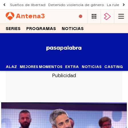
Sueños de libertad
Detenido violencia de género
La ruleta d
Antena
3
SERIES
PROGRAMAS
NOTICIAS
ALAZ
MEJORES MOMENTOS
EXTRA
NOTICIAS
CASTING
PASAPALABRA
“Te deseo suerte con tu Sevilla”: el
adiós de Carme Barceló que tocó el