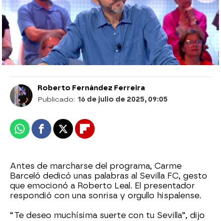
corazón de Roberto Leal
La periodista se despidió de Pasapalabra con un
guiño al sevillismo que emocionó a Roberto Leal,
dejando un momento entrañable antes de su
último Rosco.
Roberto Fernández Ferreira
Publicado:
16 de julio de 2025, 09:05
Whatsapp
Facebook
X
Flipboard
Antes de marcharse del programa, Carme
Barceló dedicó unas palabras al Sevilla FC, gesto
que emocionó a Roberto Leal. El presentador
respondió con una sonrisa y orgullo hispalense.
“Te deseo muchísima suerte con tu Sevilla”, dijo