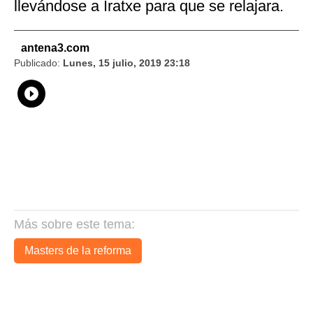
llevándose a Iratxe para que se relajara.
antena3.com
Publicado:
Lunes, 15 julio, 2019 23:18
Whatsapp
Compartir
Facebook
Twitter
Linkedin
Flipboard
Más sobre este tema:
Masters de la reforma