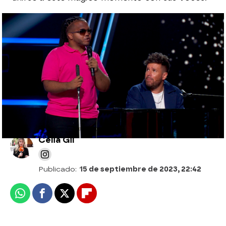
Todas las novedades, horario y días de
emisión de 'La Voz 2023'
Maluma revoluciona a los coaches
cantando Coco loco en La Voz
Celia Gil
Publicado:
15 de septiembre de 2023, 22:42
Whatsapp
Facebook
X
Flipboard