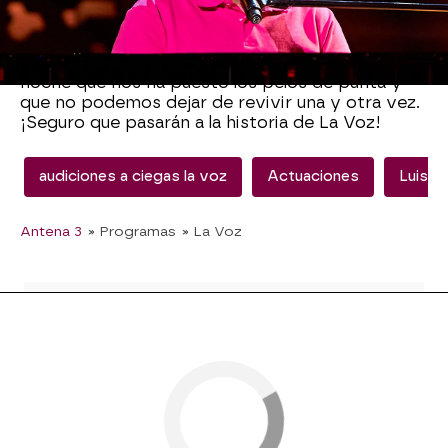
puesto junto al piano para cantar también alguna
estrofa de la canción.
Ha sido uno de los momentos más mágicos de la
noche que nos ha puesto los pelos de punta y
que no podemos dejar de revivir una y otra vez.
¡Seguro que pasarán a la historia de La Voz!
audiciones a ciegas la voz
Actuaciones
Luis F
Antena 3
» Programas
» La Voz