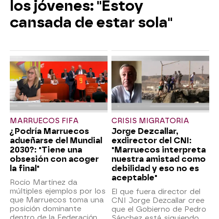
los jóvenes: "Estoy
cansada de estar sola"
MARRUECOS FIFA
CRISIS MIGRATORIA
¿Podría Marruecos
Jorge Dezcallar,
adueñarse del Mundial
exdirector del CNI:
2030?: "Tiene una
"Marruecos interpreta
obsesión con acoger
nuestra amistad como
la final"
debilidad y eso no es
aceptable"
Rocío Martínez da
múltiples ejemplos por los
El que fuera director del
que Marruecos toma una
CNI Jorge Dezcallar cree
posición dominante
que el Gobierno de Pedro
dentro de la Federación
Sánchez está siguiendo