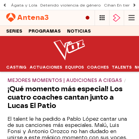
Ágata y Lola
Detenido violencia de género
Cihan En tierra le
Antena
3
SERIES
PROGRAMAS
NOTICIAS
CASTING
ACTUACIONES
EQUIPOS
COACHES
TALENTS
N
MEJORES MOMENTOS | AUDICIONES A CIEGAS
¡Qué momento más especial! Los
cuatro coaches cantan junto a
Lucas El Patio
El talent le ha pedido a Pablo López cantar una
de sus canciones más especiales. Malú, Luis
Fonsi y Antonio Orozco no han dudado en
unirse a este mágico momento con sus voces.