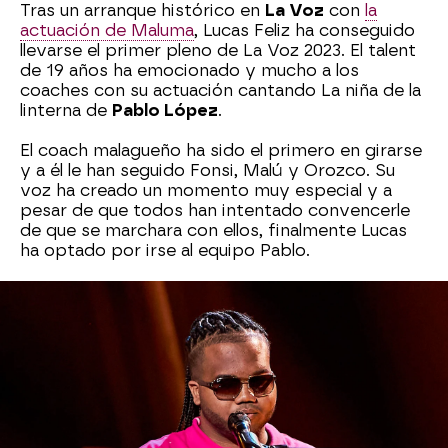
Tras un arranque histórico en
La Voz
con
la
actuación de Maluma
, Lucas Feliz ha conseguido
llevarse el primer pleno de La Voz 2023. El talent
de 19 años ha emocionado y mucho a los
coaches con su actuación cantando La niña de la
linterna de
Pablo López
.
El coach malagueño ha sido el primero en girarse
y a él le han seguido Fonsi, Malú y Orozco. Su
voz ha creado un momento muy especial y a
pesar de que todos han intentado convencerle
de que se marchara con ellos, finalmente Lucas
ha optado por irse al equipo Pablo.
Lucas no ha querido perder la oportunidad y
pedirle a su coach cantar una de sus canciones
más especiales, El Patio.
Pablo López se ha sentado al piano para llenar de
magia este momento. Malú, Antonio Orozco y
Luis Fonsi han querido ser partícipes y se han