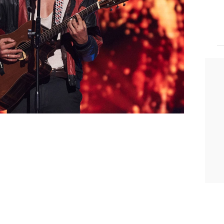
piropo que arrancó cuando Mateo dijo
uese español, sería de Galicia”, dijo el
ue fuese el elegido.
dió irse con
Mika
, pero no dudó en
el empeño que le había puesto.