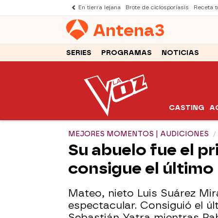
En tierra lejana
Brote de ciclosporiasis
Receta to
Antena
3
SERIES
PROGRAMAS
NOTICIAS
CASTING
A
MEJORES MOMENTOS | AUDICIONES
Su abuelo fue el pr
consigue el último
Mateo, nieto Luis Suárez Mi
espectacular. Consiguió el ú
Sebastián Yatra mientras Pa