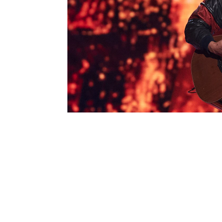
no dudó en lanzarle un 
que era gallego: “Si yo f
colombiano, esperando q
Finalmente,
Mateo
deci
agradecer a Yatra todo 
Noticias de La Voz