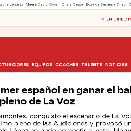
rtilla de pisto
Muere David Owiri
Crisis Ceuta
Boda de Susanna Griso
C
EN DIRECT
CTUACIONES
EQUIPOS
COACHES
TALENTS
NOTICIAS
imer español en ganar el bal
 pleno de La Voz
ramontes, conquistó el escenario de La Vo
ltimo pleno de las Audiciones y provocó un
blo López no pudo competir al estar bloq