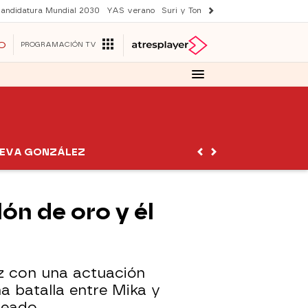
andidatura Mundial 2030
YAS verano
Suri y Tom Cruise
Una nueva vida
O
PROGRAMACIÓN TV
EVA GONZÁLEZ
ón de oro y él
z con una actuación
a batalla entre Mika y
ueado.