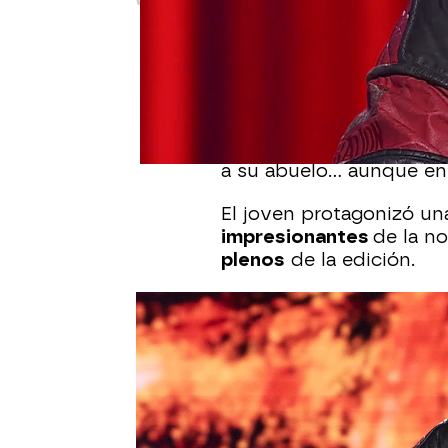
Publicado:
26 de octubre de 2025,
El talento y la historia 
Audiciones a ciegas de 
Miramontes
, el
primer e
subió al escenario con 
a su abuelo… aunque en
El joven protagonizó un
impresionantes
de la no
plenos
de la edición.
Su voz, poderosa y llen
Sebastián Yatra
pulsaran
igual que
Pablo López
,
Mika y se quedó sin opc
Mika
se volcó en su dis