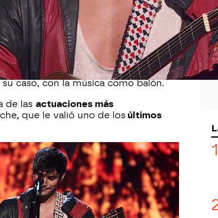
Whatsapp
Facebook
X
Flipboa
 12:00
se dieron la mano en la última gala de
La Voz.
Mateo
, nieto de
Luis Suárez
spañol
en ganar el
Balón de Oro
, se
la misma pasión y elegancia que marcó
 su caso, con la música como balón.
a de las
actuaciones más
che, que le valió uno de los
últimos
L
a de personalidad, hizo que
Mika
y
 el botón casi al mismo tiempo, al
 que fue
bloqueado
por su compañero
iones.
curso, pero
Yatra
no se dejó intimidar y