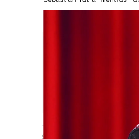
Ella es hija de una conocida a
pido”
Celia Gil