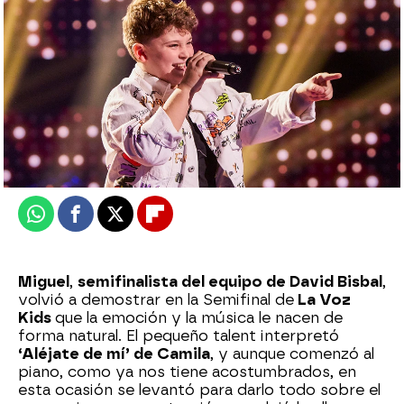
Celia Gil
Publicado:
18 de julio de 2025, 23:05
Whatsapp
Facebook
X
Flipboard
Miguel
,
semifinalista del equipo de David Bisbal
,
volvió a demostrar en la Semifinal de
La Voz
Kids
que la emoción y la música le nacen de
forma natural. El pequeño talent interpretó
‘Aléjate de mí’ de Camila
, y aunque comenzó al
piano, como ya nos tiene acostumbrados, en
esta ocasión se levantó para darlo todo sobre el