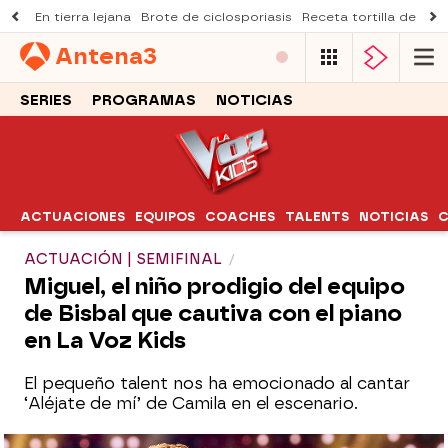
En tierra lejana
Brote de ciclosporiasis
Receta tortilla de pist
Antena
3
SERIES
PROGRAMAS
NOTICIAS
ACTUACIONES
EQUIPOS
COACHES
TALENTS
NOTICIAS
C
ACTUACIÓN | SEMIFINAL
Miguel, el niño prodigio del equipo
de Bisbal que cautiva con el piano
en La Voz Kids
El pequeño talent nos ha emocionado al cantar
‘Aléjate de mí’ de Camila en el escenario.