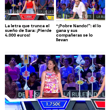
La letra que trunca el
“¡Pobre Nando!”: él lo
sueño de Sara: ¡Pierde
gana y sus
4.000 euros!
compañeras se lo
llevan