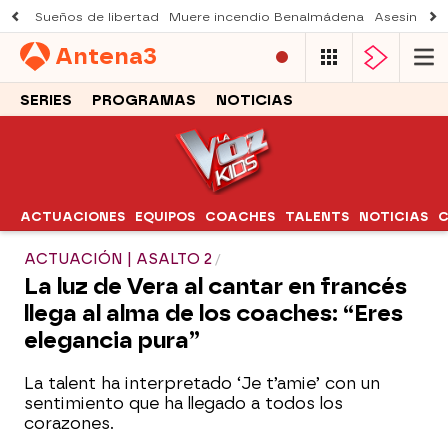
Sueños de libertad
Muere incendio Benalmádena
Asesinato a
Antena
3
SERIES
PROGRAMAS
NOTICIAS
ACTUACIONES
EQUIPOS
COACHES
TALENTS
NOTICIAS
C
ACTUACIÓN | ASALTO 2
La luz de Vera al cantar en francés
llega al alma de los coaches: “Eres
elegancia pura”
La talent ha interpretado ‘Je t’amie’ con un
sentimiento que ha llegado a todos los
corazones.