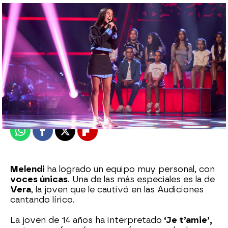
Celia Gil
Publicado:
23 de junio de 2024, 00:39
Whatsapp
Facebook
X
Flipboard
Melendi
ha logrado un equipo muy personal, con
voces únicas
. Una de las más especiales es la de
Vera
, la joven que le cautivó en las Audiciones
cantando lírico.
La joven de 14 años ha interpretado
‘Je t’amie’,