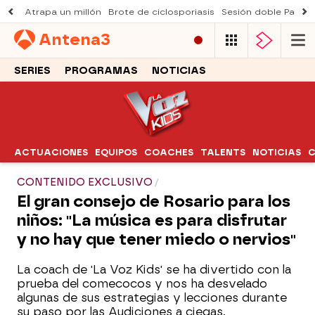
Atrapa un millón
Brote de ciclosporiasis
Sesión doble Padre
Antena
3
SERIES
PROGRAMAS
NOTICIAS
ACTUACIONES
EQUIPOS
COACHES
TALENTS
NOTICIAS
C
CONTENIDO EXCLUSIVO
El gran consejo de Rosario para los
niños: "La música es para disfrutar
y no hay que tener miedo o nervios"
La coach de 'La Voz Kids' se ha divertido con la
prueba del comecocos y nos ha desvelado
algunas de sus estrategias y lecciones durante
su paso por las Audiciones a ciegas.