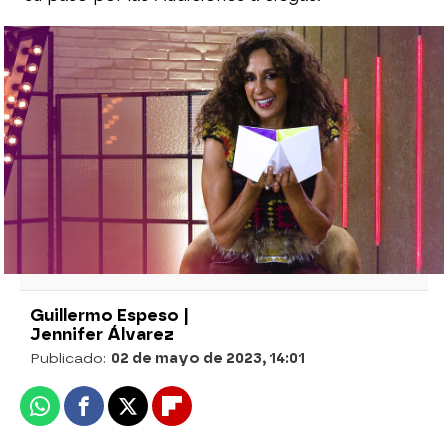
La gran revelación de Sebastián Yatra en
el comecocos de 'La Voz Kids': "Mi ídolo
era Álex Ubago"
Aitana juega con el comecocos de ‘La
Voz Kids’: "Creo que bloquearé más a
Sebas"
Guillermo Espeso |
Jennifer Álvarez
Publicado:
02 de mayo de 2023, 14:01
Whatsapp
Facebook
X
Flipboard