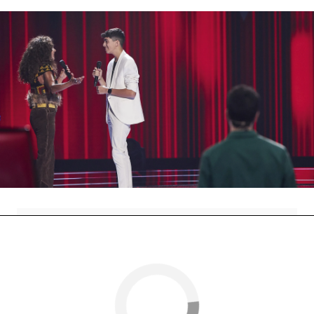
Los dos juntos crearon magia en el escenario y
nos enamoraron a todos con esta canción tan
bonita. A pesar de que el talent no se fue con
ella, Rosario no lo dudó ni un segundo cuando se
lo pidio.
¡Se nota que Rosario adora este programa y nos
encanta que este de vuelta en 'La Voz Kids'!
Antena 3
» Programas
» La Voz Kids