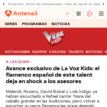
El secreto
Brote de ciclosporiasis
Fallo de Javier en AlaZ
Mu
Antena
3
SERIES
PROGRAMAS
NOTICIAS
ACTUACIONES
EQUIPOS
COACHES
TALENTS
NOTICIAS
C
A LAS 22.00H
Avance exclusivo de La Voz Kids: el
flamenco español de este talent
deja en shock a los asesores
Melendi, Rosario, David Bisbal y Lola Índigo ya
habían escuchado a Rafael cantar 'Nana del
caballo grande' en las Audiciones, pero volver a
escuchar su garra flamenca les sigue dejando