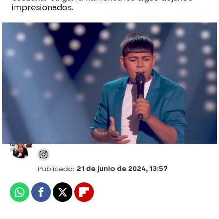
impresionados.
Melendi y Rosario se preparan para su
Asalto en La Voz Kids: "Tenemos un
equipo con carácter y muy buenas
voces"
Celia Gil
Publicado:
21 de junio de 2024, 13:57
Whatsapp
Facebook
X
Flipboard