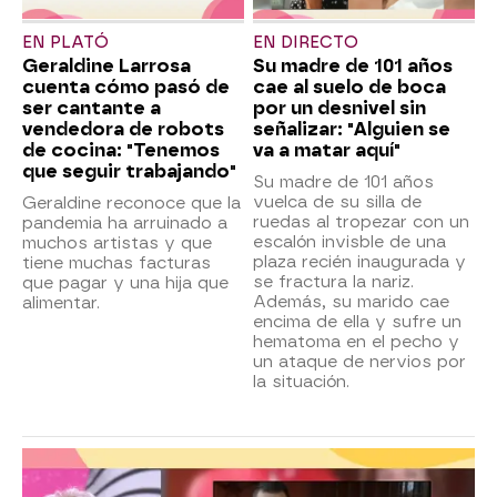
EN PLATÓ
EN DIRECTO
Geraldine Larrosa
Su madre de 101 años
cuenta cómo pasó de
cae al suelo de boca
ser cantante a
por un desnivel sin
vendedora de robots
señalizar: "Alguien se
de cocina: "Tenemos
va a matar aquí"
que seguir trabajando"
Su madre de 101 años
vuelca de su silla de
Geraldine reconoce que la
ruedas al tropezar con un
pandemia ha arruinado a
escalón invisble de una
muchos artistas y que
plaza recién inaugurada y
tiene muchas facturas
se fractura la nariz.
que pagar y una hija que
Además, su marido cae
alimentar.
encima de ella y sufre un
hematoma en el pecho y
un ataque de nervios por
la situación.