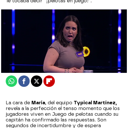
le tocaba decir “¡pelotas en juego!”.
Alberto Mendo
Publicado:
02 de octubre de 2025, 00:12
Whatsapp
Facebook
X
Flipboard
La cara de
María
, del equipo
Typical Martínez,
revela a la perfección el tenso momento que los
jugadores viven en Juego de pelotas cuando su
capitán ha confirmado las respuestas. Son
segundos de incertidumbre y de espera