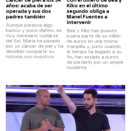
cáncer de piel a los 34
con el dinero de Bea y
años: acaba de ser
Kiko en el último
operada y sus dos
segundo obliga a
padres también
Manel Fuentes a
intervenir
Aunque parezca algo
básico y poco dañino, es
Bea y Kiko han puesto
muy necesario cuidarse
buena parte de su millón
del Sol. María ha pasado
de euros en una misma
por un cáncer de piel y ha
trampilla y, justo cuando
decidido compartir su
el tiempo ha llegado a su
historia con nosotros.
fin, han estado a punto
de perderlo por un simple
incidente.