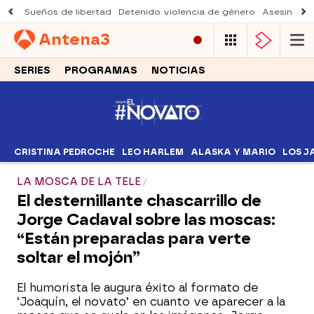
Sueños de libertad
Detenido violencia de género
Asesinato a
Antena
3
SERIES
PROGRAMAS
NOTICIAS
CRISTINA PEDROCHE
LEO HARLEM
ALASKA Y MARIO
LOS J
LA MOSCA DE LA TELE
El desternillante chascarrillo de
Jorge Cadaval sobre las moscas:
“Están preparadas para verte
soltar el mojón”
El humorista le augura éxito al formato de
‘Joaquín, el novato’ en cuanto ve aparecer a la