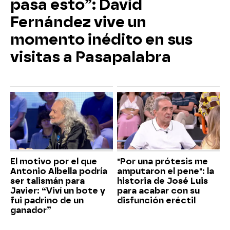
pasa esto”: David
Fernández vive un
momento inédito en sus
visitas a Pasapalabra
El motivo por el que
"Por una prótesis me
Antonio Albella podría
amputaron el pene": la
ser talismán para
historia de José Luis
Javier: “Viví un bote y
para acabar con su
fui padrino de un
disfunción eréctil
ganador”