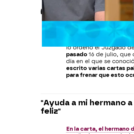
Marta Alarcón
Publicado:
21 de julio de 2025, 14:0
Este martes 22 de julio 
Daniel,
de tan solo 11 añ
lo ordenó el Juzgado d
pasado
16 de julio, que
día en el que se conoció
escrito varias cartas pa
para frenar que esto oc
"Ayuda a mi hermano a 
feliz"
En la carta, el hermano