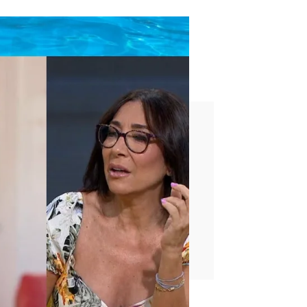
ega para que su hermano
na Rivas: "No quiere volver a