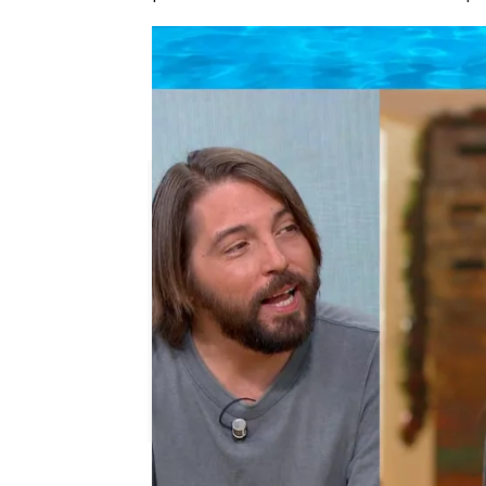
El hijo mayor de Juana Rivas
pequeño no vaya a Italia con 
La ministra Sira Rego pide al 
Italia"