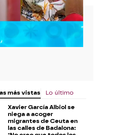
rd
as más vistas
Lo último
Xavier García Albiol se
niega a acoger
migrantes de Ceuta en
las calles de Badalona:
"No creo que todos los