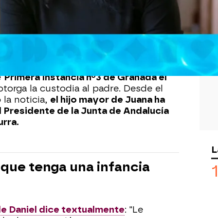
Whatsapp
Facebook
X
Flipboa
6
Juana Rivas deberá entregar a su hijo
os, a su padre, quien vive en Italia. Así
e
Primera Instancia nº3 de Granada el
 otorga la custodia al padre. Desde el
 la noticia,
el hijo mayor de Juana ha
l Presidente de la Junta de Andalucía
urra.
L
que tenga una infancia
 de Daniel dice textualmente
: "Le