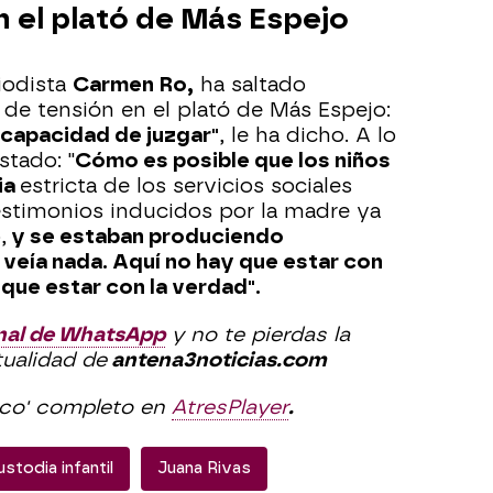
 el plató de Más Espejo
riodista
Carmen Ro,
ha saltado
e tensión en el plató de Más Espejo:
 capacidad de juzgar"
, le ha dicho. A lo
tado: "
Cómo es posible que los niños
ia
estricta de los servicios sociales
testimonios inducidos por la madre ya
,
y se estaban produciendo
 veía nada. Aquí no hay que estar con
 que estar con la verdad".
nal de WhatsApp
y no te pierdas la
tualidad de
antena3noticias.com
ico' completo en
AtresPlayer
.
ustodia infantil
Juana Rivas