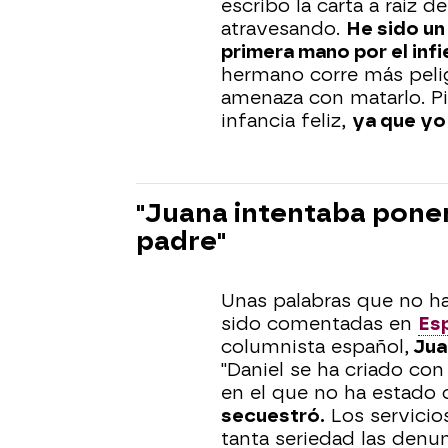
escribo la carta a raíz 
atravesando.
He sido un
primera mano por el inf
hermano corre más peli
amenaza con matarlo. P
infancia feliz,
ya que yo 
"Juana intentaba poner
padre"
Unas palabras que no ha
sido comentadas en
Es
columnista español,
Jua
"Daniel se ha criado con
en el que no ha estado
secuestró.
Los servicio
tanta seriedad las denu