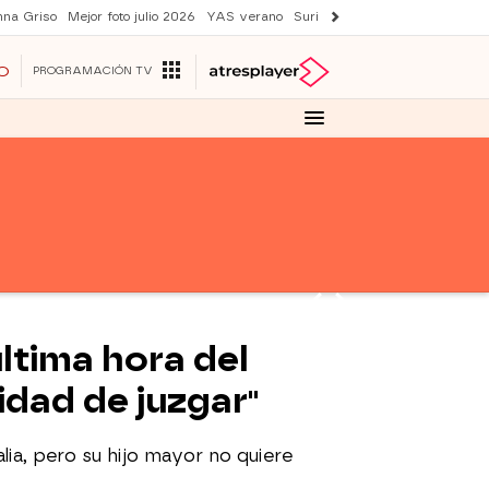
nna Griso
Mejor foto julio 2026
YAS verano
Suri y Tom Cruise
Una nueva
O
PROGRAMACIÓN TV
última hora del
idad de juzgar"
lia, pero su hijo mayor no quiere