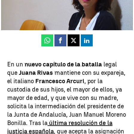
Andrés Pantoja
Publicado:
21 de julio de 2025, 08:53
Whatsapp
Facebook
X
Linkedin
En un
nuevo capítulo de la batalla
legal
que
Juana Rivas
mantiene con su expareja,
el italiano
Francesco Arcuri
, por la
custodia de sus hijos, el mayor de ellos, ya
mayor de edad, y que vive con su madre,
solicita la intermediación del presidente de
la Junta de Andalucía, Juan Manuel Moreno
Bonilla. Tras la
última resolución de la
justicia española
, que acepta la asignación