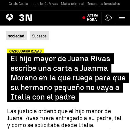
Crisis Ceuta
Juan Jesús Vivas
Mafia criminal
Incendios forestales
Vivi
Antena
ÚLTIMA
Noticias
3
HORA
sociedad
Sucesos
CASO JUANA RIVAS
El hijo mayor de Juana Rivas
escribe una carta a Juanma
Moreno en la que ruega para que
su hermano pequeño no vaya a
Italia con el padre
Las justicia ordenó que el hijo menor de
Juana Rivas fuera entregado a su padre, tal
y como se solicitaba desde Italia.