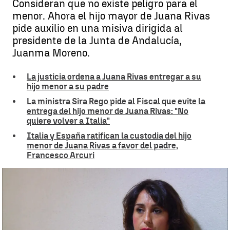
Consideran que no existe peligro para el
menor. Ahora el hijo mayor de Juana Rivas
pide auxilio en una misiva dirigida al
presidente de la Junta de Andalucía,
Juanma Moreno.
La justicia ordena a Juana Rivas entregar a su
hijo menor a su padre
La ministra Sira Rego pide al Fiscal que evite la
entrega del hijo menor de Juana Rivas: "No
quiere volver a Italia"
Italia y España ratifican la custodia del hijo
menor de Juana Rivas a favor del padre,
Francesco Arcuri
El hijo mayor de Juana Rivas escribe una carta a Juanma Moreno en
la que ruega por su hermano |
Antena 3 Noticias