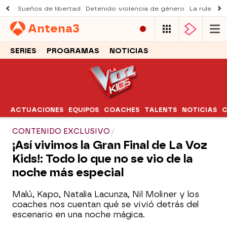
Sueños de libertad
Detenido violencia de género
La ruleta d
Antena
3
SERIES
PROGRAMAS
NOTICIAS
ACTUACIONES
EQUIPOS
COACHES
TALENTS
NOTICIAS
C
CONTENIDO EXCLUSIVO
¡Así vivimos la Gran Final de La Voz
Kids!: Todo lo que no se vio de la
noche más especial
Malú, Kapo, Natalia Lacunza, Nil Moliner y los
coaches nos cuentan qué se vivió detrás del
escenario en una noche mágica.