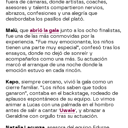
fuera de cámaras, donde artistas, coaches,
asesores y talents compartieron nervios,
abrazos, confesiones y una alegría que
desbordaba los pasillos del plató.
Malú
, que
abrió la gala
junto a los ocho finalistas,
fue una de las más conmovidas por la
experiencia. “Fue muy emocionante, los niños
tienen una parte muy especial”, confesó tras los
ensayos, donde no dejó de sonreír y
acompañarlos como una más. Su actuación
marcó el arranque de una noche donde la
emoción estuvo en cada rincón.
Kapo
, siempre cercano, vivió la gala como un
cierre familiar. “Los niños saben que todos
ganaron”, contaba en el backstage, rodeado de
aplausos espontáneos de su equipo. Lo vimos
animar a Lucas con una palmada en el hombro
antes de salir a cantar '
Uwaie
', y abrazar a
Geraldine con orgullo tras su actuación.
Natalia Lacunza
, asesora del equipo Edurne,