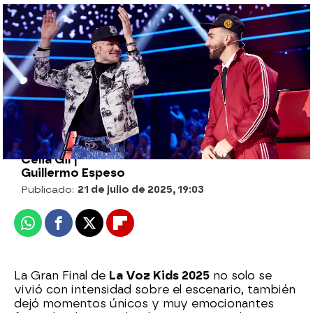
15 cosas que no sabías sobre Lucas
Paulano, el ganador más joven de La Voz
Kids
Celia Gil |
Guillermo Espeso
Publicado:
21 de julio de 2025, 19:03
Whatsapp
Facebook
X
Flipboard
La Gran Final de
La Voz Kids 2025
no solo se
vivió con intensidad sobre el escenario, también
dejó momentos únicos y muy emocionantes