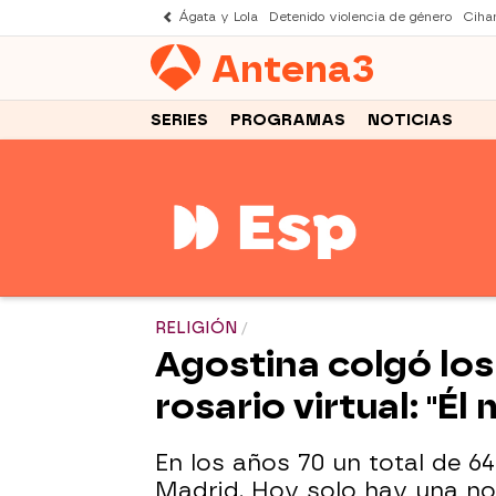
Ágata y Lola
Detenido violencia de género
Cihan
Antena
3
SERIES
PROGRAMAS
NOTICIAS
RELIGIÓN
Agostina colgó los
rosario virtual: "É
En los años 70 un total de 6
Madrid. Hoy solo hay una novi