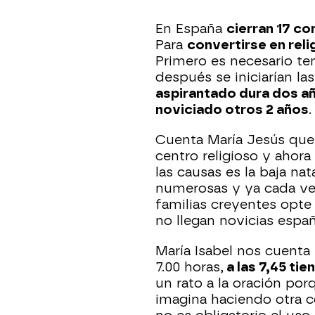
En España
cierran 17 co
Para
convertirse en reli
Primero es necesario ten
después se iniciarían la
aspirantado dura dos a
noviciado otros 2 años
Cuenta María Jesús qu
centro religioso y ahora
las causas es la baja na
numerosas y ya cada v
familias creyentes opte 
no llegan novicias españ
María Isabel nos cuenta 
7.00 horas,
a las 7,45 tien
un rato a la oración por
imagina haciendo otra c