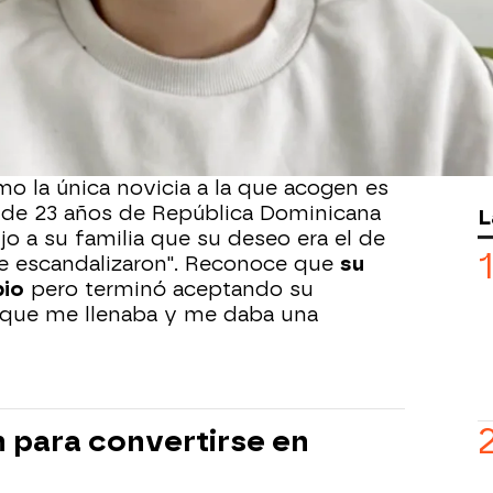
na congregación en la que
no ha entrado
 los últimos 25 años
. En las últimas
ro de novicias. Las religiosas están
de novicias en el Noviciado San José
e a las
hermanas carmelitas teresas
mo la única novicia a la que acogen es
n de 23 años de República Dominicana
L
jo a su familia que su deseo era el de
"se escandalizaron". Reconoce que
su
pio
pero terminó aceptando su
o que me llenaba y me daba una
 para convertirse en