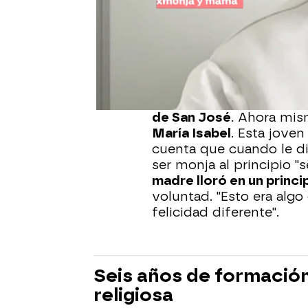
Espejo Público visita u
una novicia española en
décadas ha caído el núme
en peligro de extinción.
María Jesús
es maestra 
de Madrid que pertenec
de San José
. Ahora mis
María Isabel
. Esta jove
cuenta que cuando le di
ser monja al principio 
madre lloró en un princi
voluntad. "Esto era alg
felicidad diferente".
Seis años de formación
religiosa