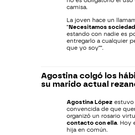
no es obligatorio el uso d
camisa.
La joven hace un llamam
"
Necesitamos sociedad
estando con nadie es po
entregarlo a cualquier p
que yo soy"".
Agostina colgó los há
su marido actual rezan
Agostina López
estuvo 
convencida de que querí
organizó un rosario virt
contacto con ella
. Hoy 
hija en común.