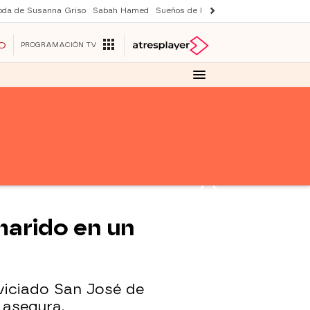
oda de Susanna Griso
Sabah Hamed
Sueños de libertad
Suri y Tom Cruise
O
PROGRAMACIÓN TV
marido en un
oviciado San José de
 asegura.