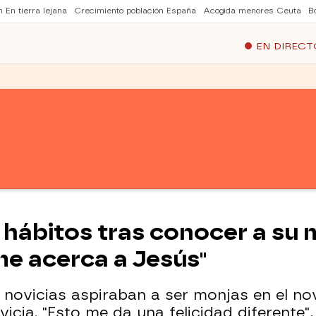
 En tierra lejana
Crecimiento población España
Acogida menores Ceuta
B
EN DIRECT
 hábitos tras conocer a su 
l me acerca a Jesús"
4 novicias aspiraban a ser monjas en el n
cia. "Esto me da una felicidad diferente",