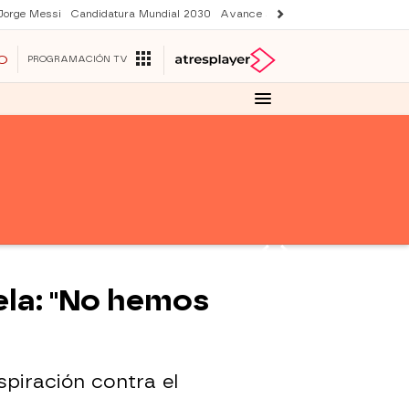
Jorge Messi
Candidatura Mundial 2030
Avance Sueños de libertad
Final 
O
PROGRAMACIÓN TV
ela: "No hemos
piración contra el