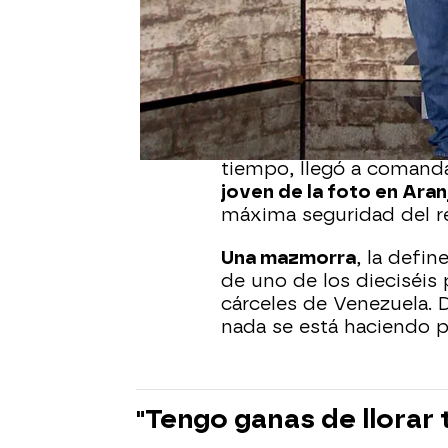
Publicado:
08 de septiembre de 20
Blanco y negro. Tres niñ
abuelo. Años 60. Están 
Allí vivieron hasta que 
familia, decidió hacer f
fueron los González. Y a
tiempo, llegó a comandan
joven de la foto en Ara
máxima seguridad del 
Una mazmorra
, la defin
de uno de los dieciséis
cárceles de Venezuela. 
nada se está haciendo po
"Tengo ganas de llorar 