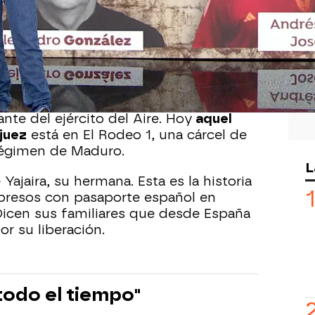
25, 15:31
os posan para la foto junto a su
en Aranjuez, el pueblo donde nacieron.
en los 70 don Alejandro, el padre de
ortuna en Venezuela. Y para allá se
llí fue donde Alejandro hijo, con el
te del ejército del Aire. Hoy
aquel
njuez
está en El Rodeo 1, una cárcel de
régimen de Maduro.
L
e Yajaira, su hermana. Esta es la historia
 presos con pasaporte español en
Dicen sus familiares que desde España
r su liberación.
todo el tiempo"