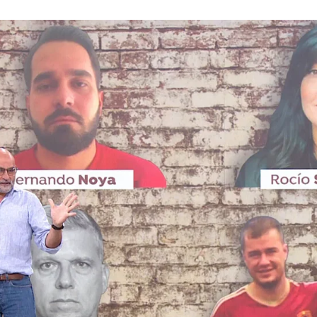
pleto, en ATRESPLAYER
Whatsapp
Facebook
X
Flipboa