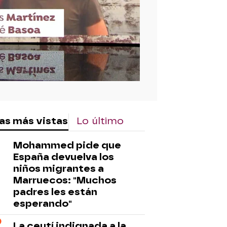
as más vistas
Lo último
Mohammed pide que
España devuelva los
niños migrantes a
Marruecos: "Muchos
padres les están
esperando"
La ceutí indignada a la