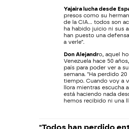
Yajaira lucha desde Esp
presos como su hermano:
de la CIA… todos son a
ha habido juicio ni sus
han puesto una defensa
a verle".
Don Alejandr
o, aquel h
Venezuela hace 50 años
país para poder ver a su
semana. "Ha perdido 20 k
tiempo. Cuando voy a ver
llora mientras escucha a
está haciendo nada des
hemos recibido ni una l
"Todos han perdido entr