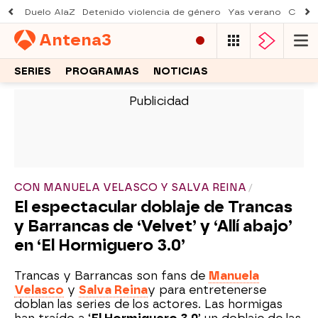
Duelo AlaZ
Detenido violencia de género
Yas verano
Creci
Antena
3
SERIES
PROGRAMAS
NOTICIAS
-
CON MANUELA VELASCO Y SALVA REINA
El espectacular doblaje de Trancas
y Barrancas de ‘Velvet’ y ‘Allí abajo’
en ‘El Hormiguero 3.0’
Trancas y Barrancas son fans de
Manuela
Velasco
y
Salva Reina
y para entretenerse
doblan las series de los actores. Las hormigas