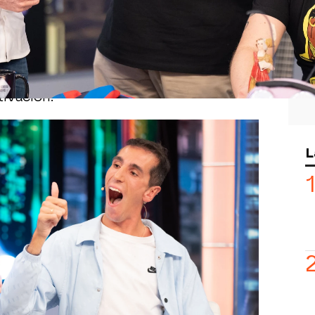
ero' había contado con el placer de
x Roca
, todo un ejemplo de superación
6% de discapacidad, Álex se ha
ra persona del mundo con esta
 una maratón y ha desvelado cuál es
ivación.
tiva entrevista a Álex,
Jorge Salvador
L
nte la tertulia cómica para dar un
 Motos
. El colaborador y productor no
a desde aquel
'pique' que mantuvo con
lismo de este, pero ha regresado por
endo en valor el espíritu de
dor al no causar baja pese a haberse
os días. Pese a ello, todo este emotivo
ndo le ha hecho entrega de una taza