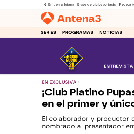
En tierra lejana
Brote de ciclosporiasis
Receta to
Antena
3
SERIES
PROGRAMAS
NOTICIAS
ENTREVISTA
EN EXCLUSIVA
¡Club Platino Pupa
en el primer y úni
El colaborador y productor d
nombrado al presentador emb