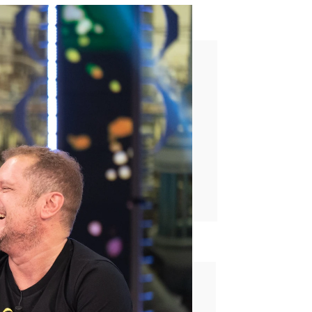
tos
rd