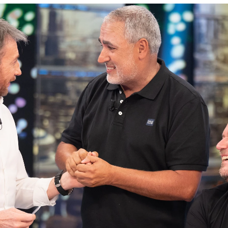
eña en 'El Hormiguero' los cuadros de Pablo Mo
Whatsapp
Facebook
X
Flipboa
:11