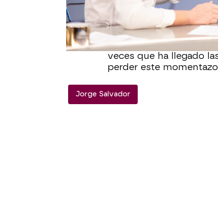
con motivo de su entrad
Además, para dejar cons
sufrido Pablo durante s
colaborador ha mostrado
veces que ha llegado la
perder este momentazo
Jorge Salvador