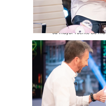
Esta noche, 'El Hormigu
recibir en el plató a
Ále
en el deporte. Con un 7
convertido en la prime
condición en completar
su mayor fuente de mot
Sin embargo, tras la emo
ha querido irrumpir dura
divertido regalo a
Pablo
aparecía en el program
Juan del Val
por el esti
todo lo alto.
Jorge ha comenzado poni
superación del presenta
roto el tríceps hace poc
momento se ha roto cua