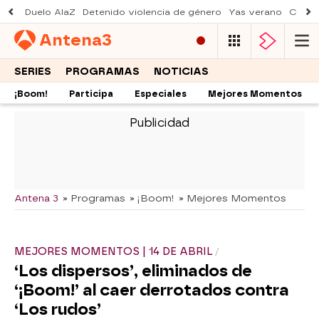
Duelo AlaZ
Detenido violencia de género
Yas verano
Creci
Antena
3
SERIES
PROGRAMAS
NOTICIAS
¡Boom!
Participa
Especiales
Mejores Momentos
-
Antena 3
» Programas
» ¡Boom!
» Mejores Momentos
MEJORES MOMENTOS | 14 DE ABRIL
‘Los dispersos’, eliminados de
‘¡Boom!’ al caer derrotados contra
‘Los rudos’