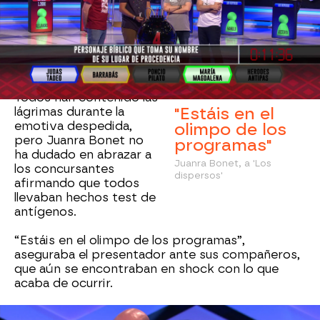
Después de
324 programas y con 1.546.400
euros, M. A., Óscar, Manolo y Victoria han
tenido que decir adiós
al que ha sido su
segundo hogar durante muchísimo tiempo.
Todos han contenido las
"Estáis en el
lágrimas durante la
emotiva despedida,
olimpo de los
pero Juanra Bonet no
programas"
ha dudado en abrazar a
Juanra Bonet, a 'Los
los concursantes
dispersos'
afirmando que todos
llevaban hechos test de
antígenos.
“Estáis en el olimpo de los programas”,
aseguraba el presentador ante sus compañeros,
que aún se encontraban en shock con lo que
acaba de ocurrir.