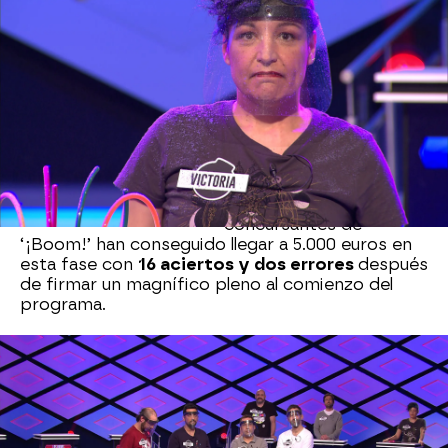
‘
Los rudos
’, por su
Tras 324
parte, llegaban con
programas y
2.000 euros a la bomba
con 1.546.400
clasificatoria mientras
euros, M. A.,
que ‘Los dispersos’
Óscar, Manolo
contaban con la ventaja
y Victoria han
táctica, pero solo
atesoraban 1.2000 euros
tenido que
en el marcador.
decir adiós
Los nuevos
concursantes de
‘¡Boom!’ han conseguido llegar a 5.000 euros en
esta fase con
16 aciertos y dos errores
después
de firmar un magnífico pleno al comienzo del
programa.
Antes de comenzar la despedida de ‘Los
dispersos’, Juanra Bonet ha anunciado a ‘Los
rudos’ que más tarde se alegraría por ellos, pero
que
necesitaba tiempo para asimilar lo que
acaba de ocurrir
en el plató.