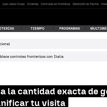
s
Juan Jesús Vivas
Vivienda
Controles en fronteras
Detención en Palma
Viol
OTERÍAS
TIEMPO
PROGRAMAS
MULTIME
cional
 estás buscando?
lece controles fronterizos con Italia
a la cantidad exacta de 
car
nificar tu visita