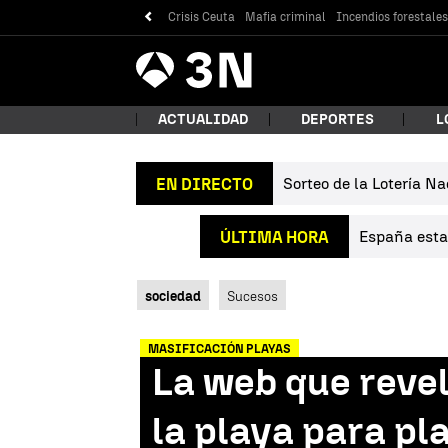
Crisis Ceuta
Mafia criminal
Incendios forestale
Antena
Noticias
3
ACTUALIDAD
DEPORTES
L
Sorteo de la Lotería Na
EN DIRECTO
¿Qué
España estab
ÚLTIMA HORA
sociedad
Sucesos
MASIFICACIÓN PLAYAS
La web que revel
Bus
la playa para pla