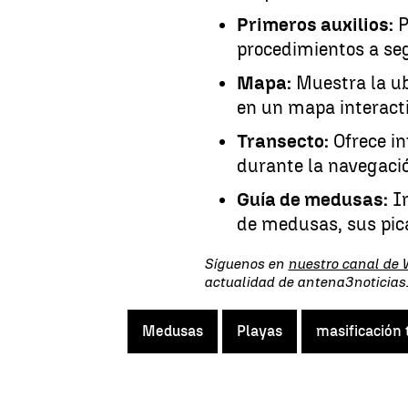
Primeros auxilios:
P
procedimientos a se
Mapa:
Muestra la ub
en un mapa interacti
Transecto:
Ofrece i
durante la navegació
Guía de medusas:
In
de medusas, sus pica
Síguenos en
nuestro canal de
actualidad de antena3noticia
Medusas
Playas
masificación