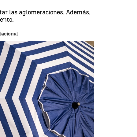
itar las aglomeraciones. Además,
ento.
tacional
conocer si en la playa hay demasiada gente |
Archivo