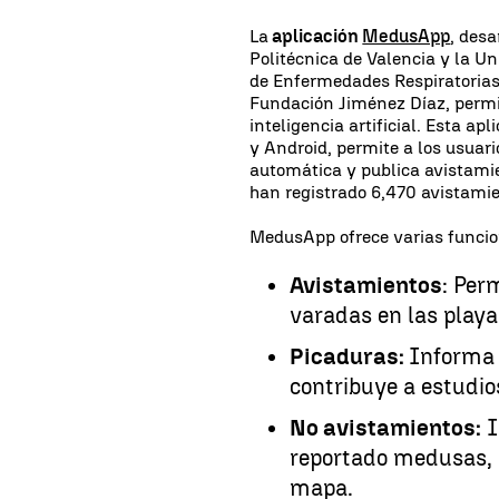
La
aplicación
MedusApp
, desa
Politécnica de Valencia y la U
de Enfermedades Respiratorias 
Fundación Jiménez Díaz, permi
inteligencia artificial. Esta ap
y Android, permite a los usuari
automática y publica avistamie
han registrado 6,470 avistamie
MedusApp ofrece varias funcion
Avistamientos
: Per
varadas en las playa
Picaduras:
Informa 
contribuye a estudio
No avistamientos:
I
reportado medusas, 
mapa.