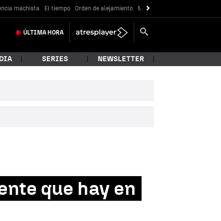
encia machista
El tiempo
Orden de alejamiento
Messi
ÚLTIMA
HORA
DIA
SERIES
NEWSLETTER
gente que hay en