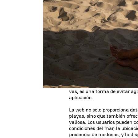
Adrián Valero |
Ángel Granero
Publicado:
03 de agosto de 2024, 15:44
La
masificación
de las playas
e
del verano. Preparar las cosas 
vacaciones en familia, y encon
sombrilla, es una de las peore
invento de un español, ahora e
playa antes de acudir al lugar.
Francisco Hernández ha lanz
gracias a la información propor
estado de
masificación de las
vas, es una forma de evitar ag
aplicación.
La web no solo proporciona dat
playas, sino que también ofre
valiosa. Los usuarios pueden co
condiciones del mar, la ubicaci
presencia de medusas, y la dis