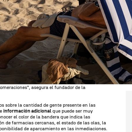
Whatsapp
Facebook
X
Linkedin
s uno de los problemas más comunes a lo largo
y acudir a la playa para pasar un día de
trarte con que no hay hueco ni para plantar la
s sensaciones del verano. Sin embargo, gracias al
s posible conocer la ocupación exacta de cada
ado una
web llamada Balear Coast
, que permite,
cionada por turistas y socorristas, conocer el
 playas
. "Miras y la playa ya está cerrada. Pues no
lomeraciones", asegura el fundador de la
os sobre la cantidad de gente presente en las
ce
información adicional
que puede ser muy
nocer el color de la bandera que indica las
ón de farmacias cercanas, el estado de las olas, la
ponibilidad de aparcamiento en las inmediaciones.