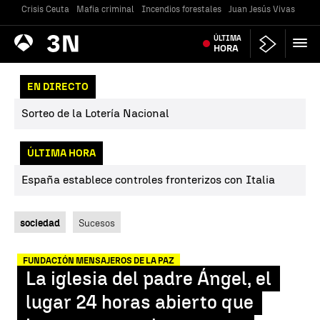
Crisis Ceuta
Mafia criminal
Incendios forestales
Juan Jesús Vivas
Vivi
Antena
ÚLTIMA
Noticias
3
HORA
EN DIRECTO
Sorteo de la Lotería Nacional
ÚLTIMA HORA
España establece controles fronterizos con Italia
sociedad
Sucesos
FUNDACIÓN MENSAJEROS DE LA PAZ
La iglesia del padre Ángel, el
lugar 24 horas abierto que