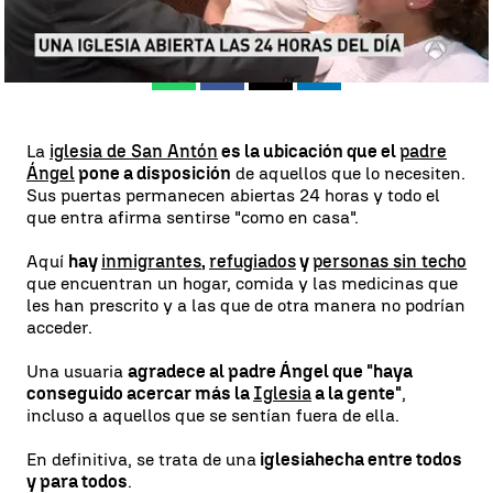
Publicado:
11 de agosto de 2018, 22:42
Whatsapp
Facebook
X
Linkedin
La
iglesia de San Antón
es la ubicación que el
padre
Ángel
pone a disposición
de aquellos que lo necesiten.
Sus puertas permanecen abiertas 24 horas y todo el
que entra afirma sentirse "como en casa".
Aquí
hay
inmigrantes
,
refugiados
y
personas sin techo
que encuentran un hogar, comida y las medicinas que
les han prescrito y a las que de otra manera no podrían
acceder.
Una usuaria
agradece al padre Ángel que "haya
conseguido acercar más la
Iglesia
a la gente"
,
incluso a aquellos que se sentían fuera de ella.
En definitiva, se trata de una
iglesia
hecha entre todos
y para todos
.