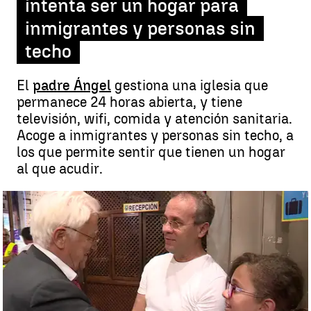
intenta ser un hogar para
inmigrantes y personas sin
techo
El
padre Ángel
gestiona una iglesia que
permanece 24 horas abierta, y tiene
televisión, wifi, comida y atención sanitaria.
Acoge a inmigrantes y personas sin techo, a
los que permite sentir que tienen un hogar
al que acudir.
La iglesia del padre Ángel, el lugar 24 horas abierto que intenta ser
un hogar para inmigrantes y personas sin techo |
Antena3.com
Madrid
Antena 3 Noticias