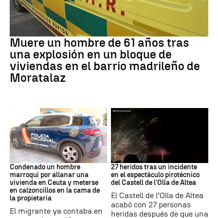
Incidente
Muere un hombre de 61 años tras
una explosión en un bloque de
viviendas en el barrio madrileño de
Moratalaz
Ceuta
Incidente
Condenado un hombre
27 heridos tras un incidente
marroquí por allanar una
en el espectáculo pirotécnico
vivienda en Ceuta y meterse
del Castell de l'Olla de Altea
en calzoncillos en la cama de
El Castell de l’Olla de Altea
la propietaria
acabó con 27 personas
El migrante ya contaba en
heridas después de que una