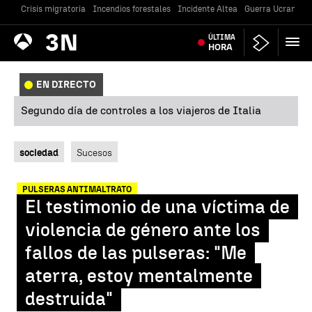
Crisis migratoria
Incendios forestales
Incidente Altea
Guerra Ucrania
Antena
ÚLTIMA
Noticias
3
HORA
EN DIRECTO
Segundo día de controles a los viajeros de Italia
sociedad
Sucesos
PULSERAS ANTIMALTRATO
El testimonio de una víctima de
violencia de género ante los
fallos de las pulseras: "Me
aterra, estoy mentalmente
destruida"