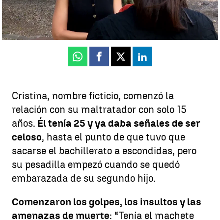
María Gutiérrez
Publicado:
23 de septiembre de 2025, 20:25
Whatsapp
Facebook
X
Linkedin
Cristina, nombre ficticio, comenzó la
relación con su maltratador con solo 15
años.
Él tenía 25 y ya daba señales de ser
celoso
, hasta el punto de que tuvo que
sacarse el bachillerato a escondidas, pero
su pesadilla empezó cuando se quedó
embarazada de su segundo hijo.
Comenzaron los golpes, los insultos y las
amenazas de muerte
: “Tenía el machete