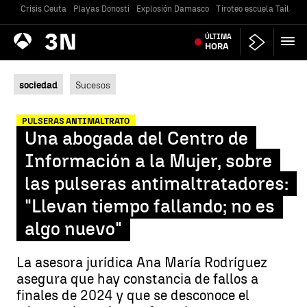
Crisis Ceuta
Playas Donosti
Explosión Damasco
Tiroteo escuela Tailandi
Antena
ÚLTIMA
Noticias
3
HORA
sociedad
Sucesos
PULSERAS ANTIMALTRATO
Una abogada del Centro de
Información a la Mujer, sobre
las pulseras antimaltratadores:
"Llevan tiempo fallando; no es
algo nuevo"
La asesora jurídica Ana María Rodríguez
asegura que hay constancia de fallos a
finales de 2024 y que se desconoce el