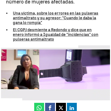
número de mujeres afectadas.
Una víctima, sobre los errores en las pulseras
antimaltrato y su agresor: "Cuando le daba la
gana lo rompía"
El CGPJ desmiente a Redondo y dice que en
enero informó a Igualdad de "incidencias" con
pulseras antimaltrato
Entrevista abogada Ana María Rodríguez, Centro Información a la
Mujer |
Antena 3 Noticias
Rosario Miñano
Actualizado:
23 de septiembre de 2025, 09:37
Publicado:
23 de septiembre de 2025, 09:15
Whatsapp
Facebook
X
Linkedin