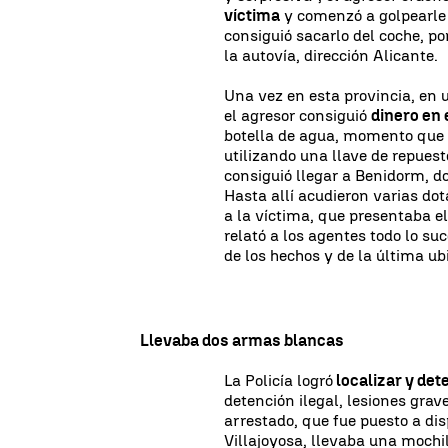
víctima
y comenzó a golpearle 
consiguió sacarlo del coche, p
la autovía, dirección Alicante.
Una vez en esta provincia, en u
el agresor consiguió
dinero en 
botella de agua, momento que 
utilizando una llave de repuest
consiguió llegar a Benidorm, do
Hasta allí acudieron varias do
a la víctima, que presentaba e
relató a los agentes todo lo su
de los hechos y de la última u
Llevaba dos armas blancas
La Policía logró
localizar y det
detención ilegal, lesiones grav
arrestado, que fue puesto a dis
Villajoyosa, llevaba una mochi