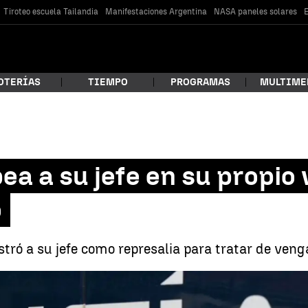
Tiroteo escuela Tailandia
Manifestaciones Argentina
NASA paneles solares
E
OTERÍAS
TIEMPO
PROGRAMAS
MULTIME
 estás buscando?
ea a su jefe en su propio
o
ró a su jefe como represalia para tratar de venga
car