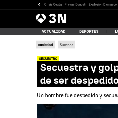
Crisis Ceuta
Playas Donosti
Explosión Damasco
Antena
Noticias
3
ACTUALIDAD
DEPORTES
L
sociedad
Sucesos
¿Qué
SECUESTRO
Secuestra y golp
de ser despedid
Un hombre fue despedido y secuest
Bus