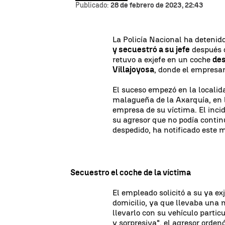
Publicado:
28 de febrero de 2023, 22:43
La Policía Nacional ha deteni
y secuestró a su jefe
después d
retuvo a exjefe en un coche
des
Villajoyosa
, donde el empresar
El suceso empezó en la locali
malagueña de la Axarquía, en l
empresa de su víctima. El inc
su agresor que no podía contin
despedido, ha notificado este m
Secuestro el coche de la víctima
El empleado solicitó a su ya exj
domicilio, ya que llevaba una
llevarlo con su vehículo partic
y sorpresiva", el agresor orde