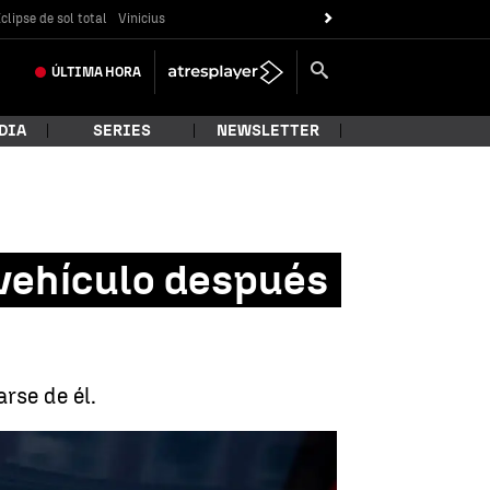
clipse de sol total
Vinicius
ÚLTIMA
HORA
DIA
SERIES
NEWSLETTER
 vehículo después
rse de él.