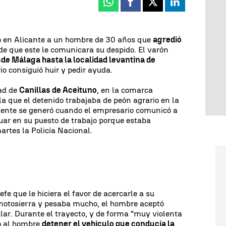
Whatsapp
Facebook
X
Linkedin
do en Alicante a un hombre de 30 años que
agredió
e que este le comunicara su despido. El varón
de Málaga hasta la localidad levantina de
io consiguió huir y pedir ayuda.
dad de
Canillas de Aceituno
, en la comarca
a que el detenido trabajaba de peón agrario en la
idente se generó cuando el empresario comunicó a
uar en su puesto de trabajo porque estaba
artes la Policía Nacional.
efe que le hiciera el favor de acercarle a su
 motosierra y pesaba mucho, el hombre aceptó
ular. Durante el trayecto, y de forma "muy violenta
nó al hombre
detener el vehículo que conducía la