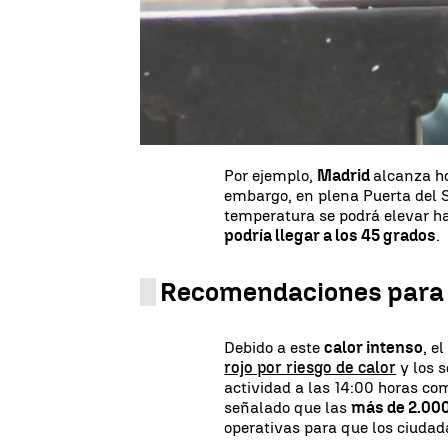
estas características se le suma
Las islas de calor son muy ha
ciudades, pero, ¿en qué se trad
calor son un efecto provocado 
percibe más calurosa de lo qu
vegetación
o el asfalto.
Por ejemplo,
Madrid
alcanza h
embargo, en plena Puerta del S
temperatura se podrá elevar ha
podría llegar a los 45 grados
.
Recomendaciones para h
Debido a este
calor intenso
, e
rojo por riesgo de calor
y los s
actividad a las 14:00 horas co
señalado que las
más de 2.000
operativas para que los ciuda