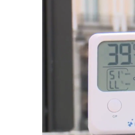
Estíbaliz González
Publicado:
09 de agosto de 2023, 17:03
Llega el verano y
llega el calo
tienen a nuestro país con
el m
como Madrid se llevan la peor 