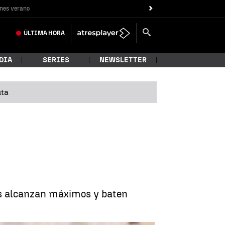
nes verano
ÚLTIMA
HORA
DIA
SERIES
NEWSLETTER
uta
ras alcanzan máximos y baten