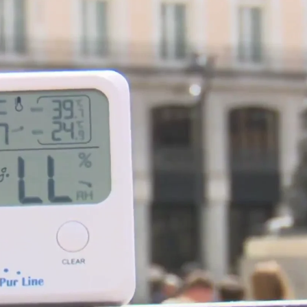
Ciudades como Madrid sufren
Whatsapp
Facebook
X
Linkedin
r
. Las altas temperaturas de principios de agosto
ercurio batiendo récords
. Estos días, ciudades
parte de esta
ola de calor.
Además, a ciudades de