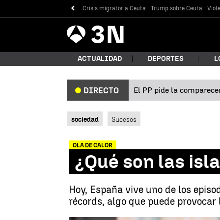
Crisis migratoria Ceuta
Trump sobre Ceuta
Viol
Antena
Noticias
3
ACTUALIDAD
DEPORTES
L
El PP pide la comparecen
DIRECTO
¿Qué
sociedad
Sucesos
OLA DE CALOR
¿Qué son las isl
Hoy, España vive uno de los epis
récords, algo que puede provocar l
Bus