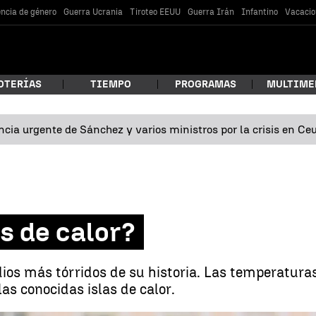
encia de género
Guerra Ucrania
Tiroteo EEUU
Guerra Irán
Infantino
Vacacio
OTERÍAS
TIEMPO
PROGRAMAS
MULTIME
cia urgente de Sánchez y varios ministros por la crisis en Ce
 estás buscando?
as de calor?
odios más tórridos de su historia. Las temperatu
as conocidas islas de calor.
car