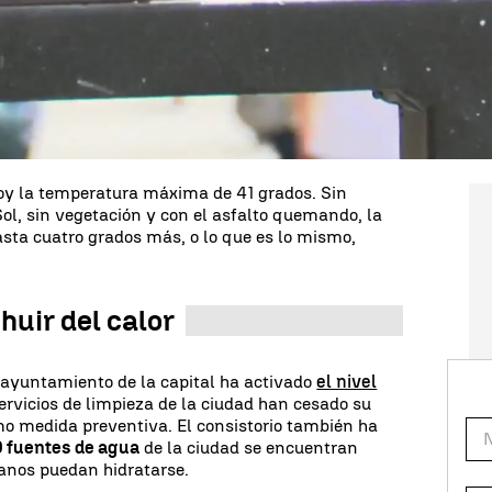
 el efecto isla de calor.
bituales
en épocas de calor extremo en las
uce este término? Te lo contamos. Las islas de
por el calor extremo, cuando la temperatura se
e marca el termómetro debido a la
falta de
oy la temperatura máxima de 41 grados. Sin
ol, sin vegetación y con el asfalto quemando, la
sta cuatro grados más, o lo que es lo mismo,
uir del calor
l ayuntamiento de la capital ha activado
el nivel
ervicios de limpieza de la ciudad han cesado su
mo medida preventiva. El consistorio también ha
 fuentes de agua
de la ciudad se encuentran
danos puedan hidratarse.