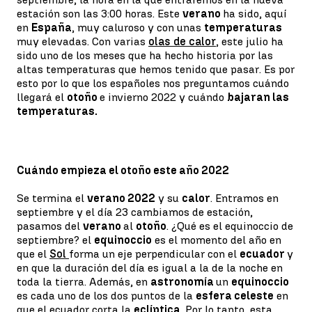
estación son las 3:00 horas. Este
verano
ha sido, aquí
en
España
, muy caluroso y con unas
temperaturas
muy elevadas. Con varias
olas de calor
, este julio ha
sido uno de los meses que ha hecho historia por las
altas temperaturas que hemos tenido que pasar. Es por
esto por lo que los españoles nos preguntamos cuándo
llegará el
otoño
e invierno 2022 y cuándo
bajaran las
temperaturas.
Cuándo empieza el otoño este año 2022
Se termina el
verano 2022
y su
calor
. Entramos en
septiembre y el día 23 cambiamos de estación,
pasamos del
verano
al
otoño
. ¿Qué es el equinoccio de
septiembre? el
equinoccio
es el momento del año en
que el
Sol
forma un eje perpendicular con el
ecuador
y
en que la duración del día es igual a la de la noche en
toda la tierra. Además, en
astronomía
un
equinoccio
es cada uno de los dos puntos de la
esfera celeste
en
que el ecuador corta la
eclíptica
. Por lo tanto, esta