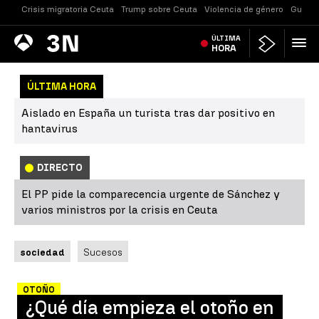
Crisis migratoria Ceuta
Trump sobre Ceuta
Violencia de género
Guerra
Antena
ÚLTIMA
Noticias
3
HORA
ÚLTIMA HORA
Aislado en España un turista tras dar positivo en
hantavirus
DIRECTO
El PP pide la comparecencia urgente de Sánchez y
varios ministros por la crisis en Ceuta
sociedad
Sucesos
OTOÑO
¿Qué día empieza el otoño en