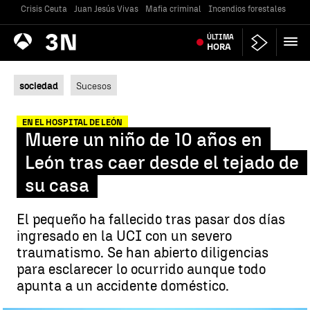
Crisis Ceuta
Juan Jesús Vivas
Mafia criminal
Incendios forestales
Vivi
Antena
ÚLTIMA
Noticias
3
HORA
sociedad
Sucesos
EN EL HOSPITAL DE LEÓN
Muere un niño de 10 años en
León tras caer desde el tejado de
su casa
El pequeño ha fallecido tras pasar dos días
ingresado en la UCI con un severo
traumatismo. Se han abierto diligencias
para esclarecer lo ocurrido aunque todo
apunta a un accidente doméstico.