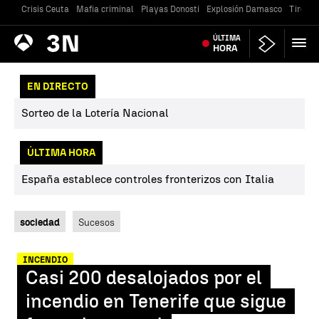
Crisis Ceuta
Mafia criminal
Playas Donosti
Explosión Damasco
Tiroteo
Antena
ÚLTIMA
Noticias
3
HORA
EN DIRECTO
Sorteo de la Lotería Nacional
ÚLTIMA HORA
España establece controles fronterizos con Italia
sociedad
Sucesos
INCENDIO
Casi 200 desalojados por el
incendio en Tenerife que sigue