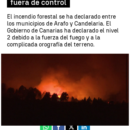
fuera de control
El incendio forestal se ha declarado entre
los municipios de Arafo y Candelaria. El
Gobierno de Canarias ha declarado el nivel
2 debido a la fuerza del fuego y a la
complicada orografía del terreno.
Casi 200 desalojados por el incendio en Tenerife que sigue fuera de
control |
Antena 3 Noticias
Estíbaliz González
Actualizado:
17 de agosto de 2023, 07:20
Publicado:
16 de agosto de 2023, 08:20
Whatsapp
Facebook
X
Linkedin